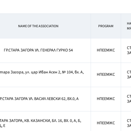
НА
NAME OF THE ASSOCIATION
PROGRAM
М
С
ГР.СТАРА ЗАГОРА УЛ. ГЕНЕРАЛ ГУРКО 54
НПЕЕМЖС
З
Стара Загора, ул. цар Иван Асен 2, № 104, вх. А,
С
НПЕЕМЖС
З
С
Р.СТАРА ЗАГОРА УЛ. ВАСИЛ ЛЕВСКИ 62, ВХ.0, А
НПЕЕМЖС
З
СТАРА ЗАГОРА, КВ. КАЗАНСКИ, БЛ. 16, ВХ. 0, А, Б,
С
НПЕЕМЖС
Д, Е
З