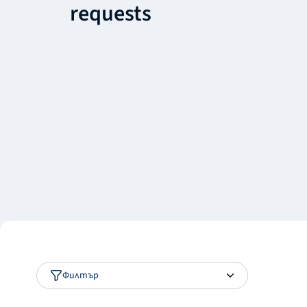
requests
Филтър