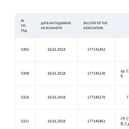
№
ДАТА НА ПОДАВАНЕ
BULSTAT OF THE
ПО
НА ИСКАНЕТО
ASSOCIATION
РЕД
5301
26.01.2018
177141452
гр. 
5308
26.01.2018
177145130
Б
5316
26.01.2018
177145170
Г
ГР. 
5311
26.01.2018
177145461
В, Г, 