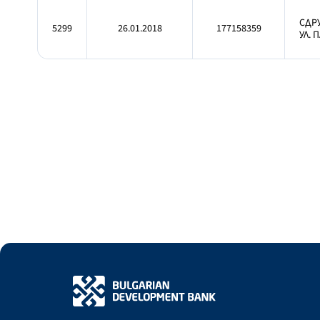
СДР
5299
26.01.2018
177158359
УЛ. 