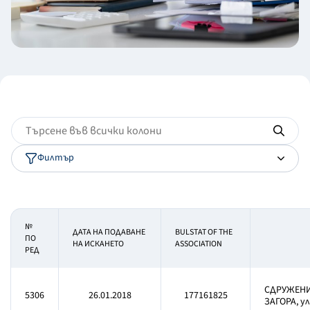
Филтър
№
ДАТА НА ПОДАВАНЕ
BULSTAT OF THE
ПО
НА ИСКАНЕТО
ASSOCIATION
РЕД
СДРУЖЕНИ
5306
26.01.2018
177161825
ЗАГОРА, у