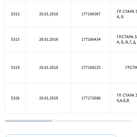
ГР. СТАРА 
5312
26.01.2018
177166367
А, Б
ГР.СТАРА 
5315
26.01.2018
177166434
А, Б, В, Г, Д
5319
26.01.2018
177168225
ГР.СТ
ГР. СТАРА 
5326
26.01.2018
177172686
0,А,Б,В