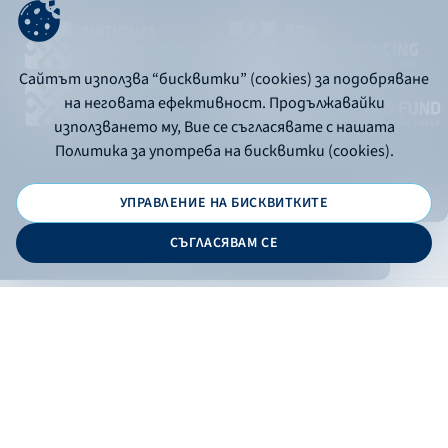
Сайтът използва “бисквитки” (cookies) за подобряване
на неговата ефективност. Продължавайки
използването му, Вие се съгласявате с нашата
Политика за употреба на бисквитки (cookies).
УПРАВЛЕНИЕ НА БИСКВИТКИТЕ
© 2026 - Bulgarian Development Bank
СЪГЛАСЯВАМ СЕ
Дизайн и програмиране:
ONLINE BANKING
EN
Apply
Online banking
Exchange rates
Interest rate