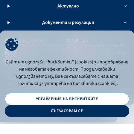
Актуално
Документи и регулация
Сайтът използва “бисквитки” (cookies) за подобряване
на неговата ефективност. Продължавайки
използването му, Вие се съгласявате с нашата
Политика за употреба на бисквитки
Политика за употреба на бисквитки (cookies).
Политика за поверителност
API портал за разработчици
УПРАВЛЕНИЕ НА БИСКВИТКИТЕ
© 2026 - Българска банка за развитие
СЪГЛАСЯВАМ СЕ
Дизайн и програмиране:
ОНЛАЙН БАНКИРАНЕ
БГ