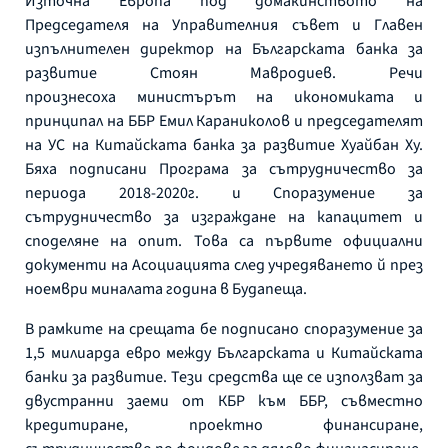
Източна Европа под домакинството на
Председателя на Управителния съвет и Главен
изпълнителен директор на Българската банка за
развитие Стоян Мавродиев. Речи
произнесоха министърът на икономиката и
принципал на ББР Емил Караниколов и председателят
на УС на Китайската банка за развитие Хуайбан Ху.
Бяха подписани Програма за сътрудничество за
периода 2018-2020г. и Споразумение за
сътрудничество за изграждане на капацитет и
споделяне на опит. Това са първите официални
документи на Асоциацията след учредяването й през
ноември миналата година в Будапеща.
В рамките на срещата бе подписано споразумение за
1,5 милиарда евро между Българската и Китайската
банки за развитие. Тези средства ще се използват за
двустранни заеми от КБР към ББР, съвместно
кредитиране, проектно финансиране,