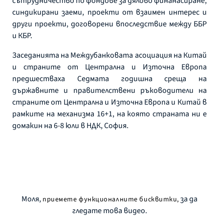
сътрудничество по фондове за дялово финанасиране,
синдикирани заеми, проекти от взаимен интерес и
други проекти, договорени впоследствие между ББР
и КБР.
Заседанията на Междубанковата асоциация на Китай
и страните от Централна и Източна Европа
предшестваха Седмата годишна среща на
държавните и правителствени ръководители на
страните от Централна и Източна Европа и Китай в
рамките на механизма 16+1, на която страната ни е
домакин на 6-8 юли в НДК, София.
Моля,
за да
приемете функционалните бисквитки,
гледате това видео.