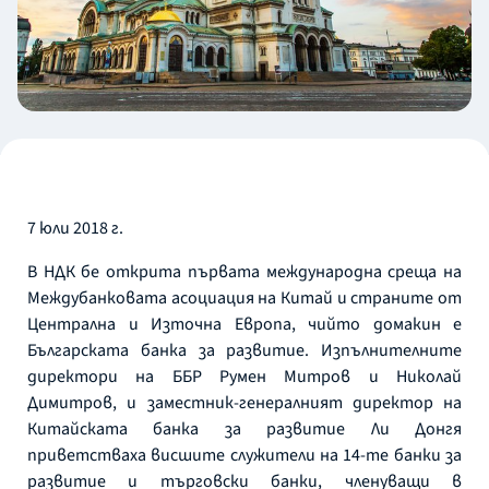
7 юли 2018 г.
В НДК бе открита първата международна среща на
Междубанковата асоциация на Китай и страните от
Централна и Източна Европа, чийто домакин е
Българската банка за развитие. Изпълнителните
директори на ББР Румен Митров и Николай
Димитров, и заместник-генералният директор на
Китайската банка за развитие Ли Донгя
приветстваха висшите служители на 14-те банки за
развитие и търговски банки, членуващи в