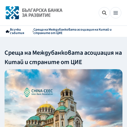
Всички
Среща на Междубанковата асоциация на Китай и
събития
страните от ЦИЕ
Среща на Междубанковата асоциация на
Китай и страните от ЦИЕ