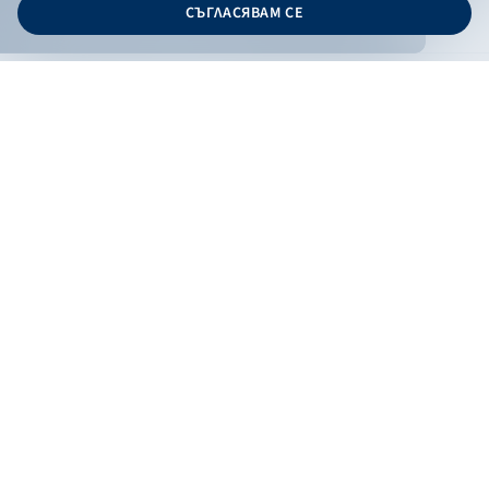
СЪГЛАСЯВАМ СЕ
Дизайн и програмиране:
ОНЛАЙН БАНКИРАНЕ
БГ
Кандидатствай
Онлайн банкиране
Валутни курсове
Лихвен процент
Контакти