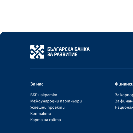
За нас
Финанс
ББР накратко
За корп
Международни партньори
За фина
Успешни проекти
Национал
Контакти
Карта на сайта