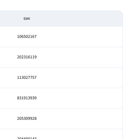
ЕИК
106502167
202316119
113027757
831913939
205309928