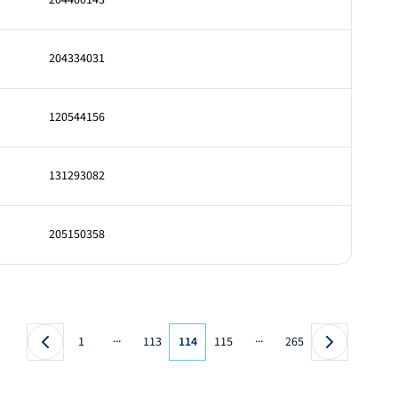
204400143
204334031
120544156
131293082
205150358
...
...
1
113
114
115
265