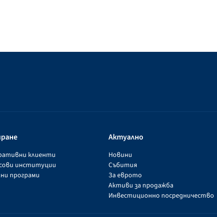
иране
Актуално
оративни клиенти
Новини
нсови институции
Събития
ни програми
За еврото
Активи за продажба
Инвестиционно посредничество