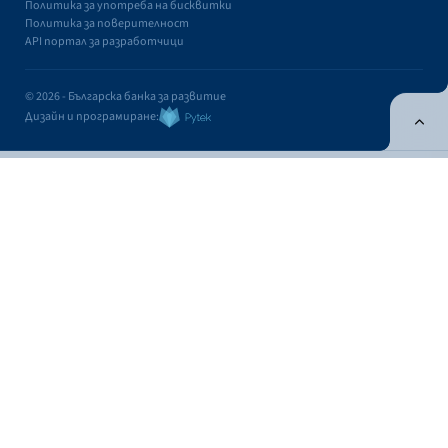
Политика за употреба на бисквитки
Политика за поверителност
API портал за разработчици
© 2026 - Българска банка за развитие
Дизайн и програмиране:
ОНЛАЙН БАНКИРАНЕ
БГ
Кандидатствай
Онлайн банкиране
Валутни курсове
Лихвен процент
Валутни курсове
Касово
Безкасово
Фиксинг
КУПУВА
ПРОДАВА
ВАЛУТА
ЗА 1 EUR
ЗА 1 EUR
USD
1,1676
1,1337
Контакти