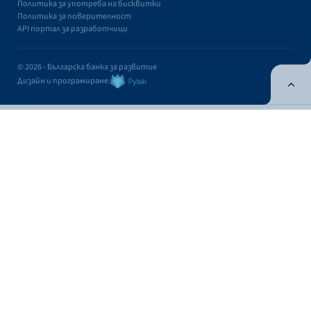
Политика за употреба на бисквитки
Политика за поверителност
API портал за разработчици
© 2026 - Българска банка за развитие
Дизайн и програмиране:
ОНЛАЙН БАНКИРАНЕ
БГ
Кандидатствай
Онлайн банкиране
Валутни курсове
Лихвен процент
Валутни курсове
Касово
Безкасово
Фиксинг
КУПУВА
ПРОДАВА
ВАЛУТА
ЗА 1 EUR
ЗА 1 EUR
USD
1,1708
1,1369
Контакти