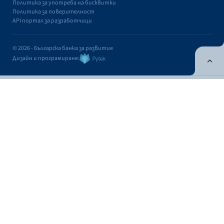
Политика за употреба на бисквитки
Политика за поверителност
API портал за разработчици
© 2026 - Българска банка за развитие
Дизайн и програмиране:
ОНЛАЙН БАНКИРАНЕ
БГ
Кандидатствай
Онлайн банкиране
Валутни курсове
Лихвен процент
Валутни курсове
Касово
Безкасово
Фиксинг
КУПУВА
ПРОДАВА
ВАЛУТА
ЗА 1 EUR
ЗА 1 EUR
USD
1,1704
1,1365
Контакти