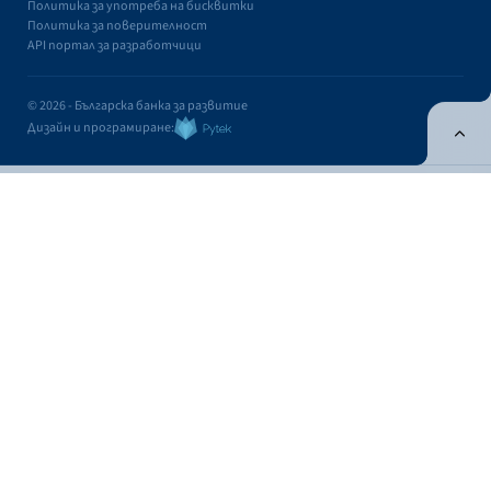
Политика за употреба на бисквитки
Политика за поверителност
API портал за разработчици
© 2026 - Българска банка за развитие
Дизайн и програмиране:
ОНЛАЙН БАНКИРАНЕ
БГ
Кандидатствай
Онлайн банкиране
Валутни курсове
Лихвен процент
Валутни курсове
Касово
Безкасово
Фиксинг
КУПУВА
ПРОДАВА
ВАЛУТА
ЗА 1 EUR
ЗА 1 EUR
USD
1,1676
1,1337
Контакти