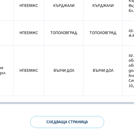
Къ
НПЕЕМЖС
КЪРДЖАЛИ
КЪРДЖАЛИ
Въ
бл.
гр
НПЕЕМЖС
ТОПОЛОВГРАД
ТОПОЛОВГРАД
д
ж.к
гр
об
об
не
НПЕЕМЖС
ВЪЛЧИ ДОЛ
ВЪЛЧИ ДОЛ
дол
 дол
Ал
Ст
10,
СЛЕДВАЩА СТРАНИЦА