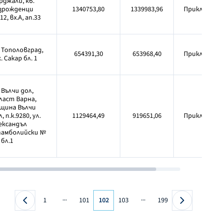
рджали, кв.
зрожденци
1340753,80
1339983,96
Приключен
12, вх.А, ап.33
. Тополовград,
654391,30
653968,40
Приключен
. Сакар бл. 1
. Вълчи дол,
ласт Варна,
щина Вълчи
, п.к.9280, ул.
1129464,49
919651,06
Приключен
ександъл
амболийски №
 бл.1
...
...
1
101
102
103
199