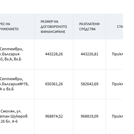
РАЗМЕР НА
РЕС НА
РАЗПЛАТЕНИ
ДОГОВОРЕНОТО
СТАТУС
РУЖЕНИЕТО
СРЕДСТВА
ФИНАНСИРАНЕ
.Септември,
л.България
443228,26
443226,81
Приключен
, вх.А, вх.Б
.Септември,
л.България№78,
650361,26
582642,69
Приключен
А и вх.Б
 Смолян, ул.
атан Шукеров
968874,52
968819,09
Приключен
26 бл. А-6