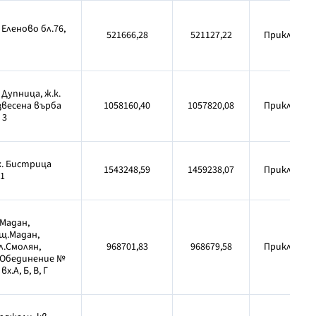
 Еленово бл.76,
521666,28
521127,22
Приключен
. Дупница, ж.к.
звесена върба
1058160,40
1057820,08
Приключен
 3
к. Бистрица
1543248,59
1459238,07
Приключен
.1
.Мадан,
щ.Мадан,
л.Смолян,
968701,83
968679,58
Приключен
.Обединение №
 вх.А, Б, В, Г