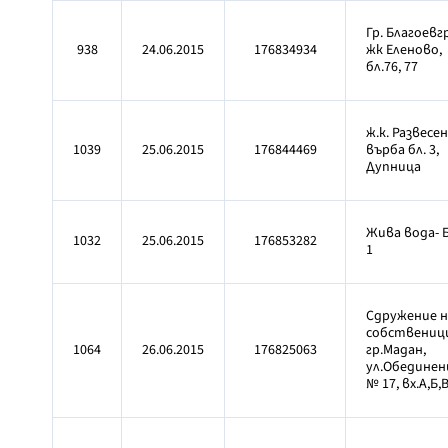
Гр. Благоевг
938
24.06.2015
176834934
жк Еленово,
бл.76, 77
ж.к. Развесе
1039
25.06.2015
176844469
върба бл. 3,
Дупница
Жива вода- 
1032
25.06.2015
176853282
1
Сдружение н
собствениц
1064
26.06.2015
176825063
гр.Мадан,
ул.Обединен
№ 17, вх.А,Б,В