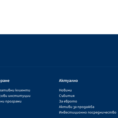
иране
Актуално
оративни клиенти
Новини
нсови институции
Събития
ни програми
За еврото
Активи за продажба
Инвестиционно посредничество