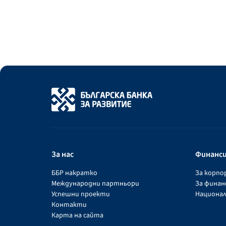
За нас
Финанс
ББР накратко
За корп
Международни партньори
За фина
Успешни проекти
Национал
Контакти
Карта на сайта