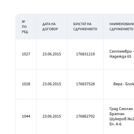
№
ДАТА НА
БУЛСТАТ НА
НАИМЕНОВАН
ПО
ДОГОВОР
СДРУЖЕНИЕТО
СДРУЖЕНИЕТО
РЕД
Септември -
1027
23.06.2015
176831219
Надежда 65
1028
23.06.2015
176837528
Вяра - Блок
Град Смолян 
Братан
1044
23.06.2015
176862702
Шукеров No
бл. А-6