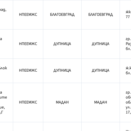
рад,
жк
НПЕЕМЖС
БЛАГОЕВГРАД
БЛАГОЕВГРАД
77
на
гр
НПЕЕМЖС
ДУПНИЦА
ДУПНИЦА
Ра
бл.
Блок
ж.
НПЕЕМЖС
ДУПНИЦА
ДУПНИЦА
бл
а
гр
ите
об
НПЕЕМЖС
МАДАН
МАДАН
об
ие,
ул
,Г
17,