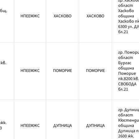
гр. Хасков
област
общ.
Хасково
НПЕЕМЖС
ХАСКОВО
ХАСКОВО
община
Хасково пк
6300 ул. Д
бл.21
гр. Помор
област
кв.
Бургас
община
НПЕЕМЖС
ПОМОРИЕ
ПОМОРИЕ
Поморие
пк.8200 кв.
СВОБОДА
бл.21
гр. Дупни
област
Кюстенди
 жк.
НПЕЕМЖС
ДУПНИЦА
ДУПНИЦА
община
3
Дупница п
2600 жк.