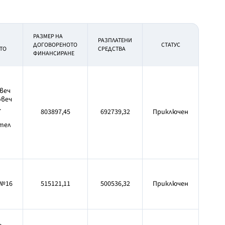
РАЗМЕР НА
РАЗПЛАТЕНИ
ДОГОВОРЕНОТО
СТАТУС
ТО
СРЕДСТВА
ФИНАНСИРАНЕ
веч
овеч
.
803897,45
692739,32
Приключен
тел
 №16
515121,11
500536,32
Приключен