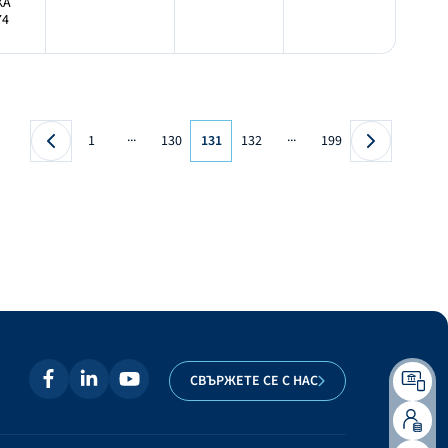
КА
74
...
...
1
130
131
132
199
СВЪРЖЕТЕ СЕ С НАС