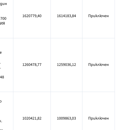
идин
1620779,40
1614183,84
Приключен
3700
НИЯ
е
.
1260478,77
1259036,12
Приключен
.
.48
о
1020421,82
1009863,03
Приключен
к.