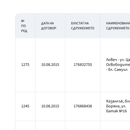
№
ДАТА НА
БУЛСТАТ НА
НАИМЕНОВАН
ПО
ДОГОВОР
СДРУЖЕНИЕТО
СДРУЖЕНИЕТО
РЕД
Ловеч - ул. Ц
1275
10.08.2015
176832755
Освободите
- бл. Самуил
Казанлък, бл
1245
10.08.2015
176868438
Боряна, ул.
Батак №16