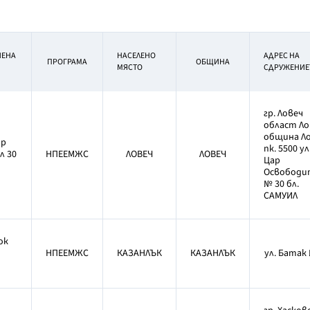
ИЕНА
НАСЕЛЕНО
АДРЕС НА
ПРОГРАМА
ОБЩИНА
МЯСТО
СДРУЖЕНИЕ
гр. Ловеч
област Ло
община Л
ар
пк. 5500 ул
л 30
НПЕЕМЖС
ЛОВЕЧ
ЛОВЕЧ
Цар
Освободи
№ 30 бл.
САМУИЛ
ок
НПЕЕМЖС
КАЗАНЛЪК
КАЗАНЛЪК
ул. Батак