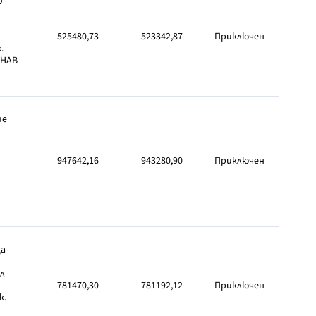
о
525480,73
523342,87
Приключен
.
УНАВ
ие
947642,16
943280,90
Приключен
ца
л
781470,30
781192,12
Приключен
к.