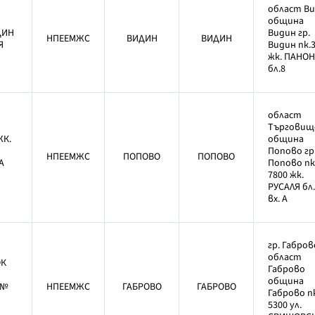
област В
община
ДИН
Видин гр.
НПЕЕМЖС
ВИДИН
ВИДИН
Я
Видин пк.
жк. ПАНО
бл.8
област
Търговищ
ЖК.
община
Попово гр
НПЕЕМЖС
ПОПОВО
ПОПОВО
А
Попово пк
7800 жк.
РУСАЛЯ бл
вх. А
гр. Габров
област
ОК
Габрово
община
 №
НПЕЕМЖС
ГАБРОВО
ГАБРОВО
Габрово п
5300 ул.