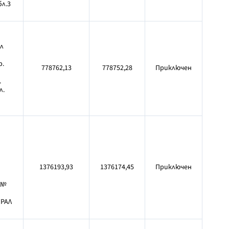
л.3
л
р.
778762,13
778752,28
Приключен
.
л.
1376193,93
1376174,45
Приключен
 №
ТРАЛ