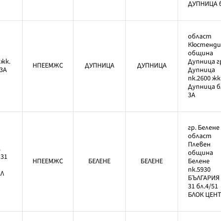
ДУПНИЦА б
област
Кюстенди
община
 жк.
Дупница г
НПЕЕМЖС
ДУПНИЦА
ДУПНИЦА
3А
Дупница
пк.2600 жк
Дупница б
3А
гр. Белене
област
Плевен
.
община
 31
НПЕЕМЖС
БЕЛЕНЕ
БЕЛЕНЕ
Белене
пк.5930
АЛ
БЪЛГАРИЯ
31 бл.4/51
БЛОК ЦЕН