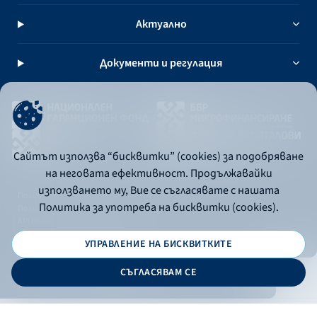
Актуално
Документи и регулация
Сайтът използва “бисквитки” (cookies) за подобряване
на неговата ефективност. Продължавайки
използването му, Вие се съгласявате с нашата
Политика за употреба на бисквитки
Политика за употреба на бисквитки (cookies).
Политика за поверителност
API портал за разработчици
УПРАВЛЕНИЕ НА БИСКВИТКИТЕ
© 2026 - Българска банка за развитие
СЪГЛАСЯВАМ СЕ
Дизайн и програмиране: