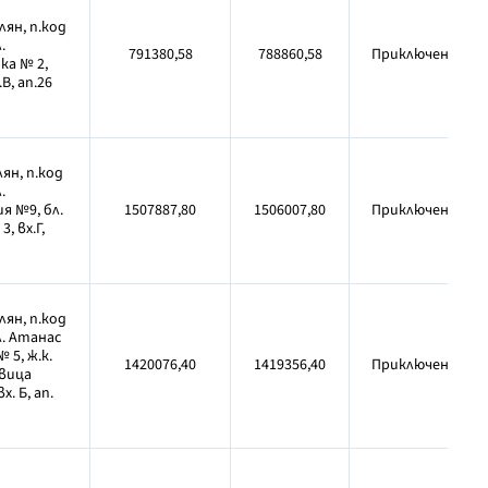
лян, п.код
.
791380,58
788860,58
Приключен
ка № 2,
.В, ап.26
ян, п.код
.
я №9, бл.
1507887,80
1506007,80
Приключен
3, вх.Г,
лян, п.код
л. Атанас
 5, ж.к.
1420076,40
1419356,40
Приключен
вица
вх. Б, ап.