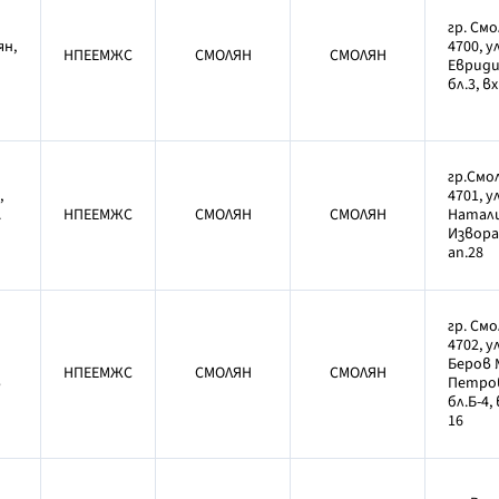
гр. Смо
ян,
4700, ул
НПЕЕМЖС
СМОЛЯН
СМОЛЯН
Евриди
бл.3, вх
гр.Смол
,
4701, ул
.
НПЕЕМЖС
СМОЛЯН
СМОЛЯН
Натали
Извора 
ап.28
гр. Смо
4702, у
Беров №
НПЕЕМЖС
СМОЛЯН
СМОЛЯН
в
Петро
бл.Б-4, 
16