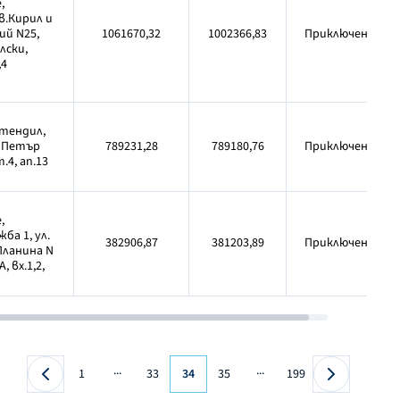
,
в.Кирил и
й N25,
1061670,32
1002366,83
Приключен
лски,
,4
стендил,
р Петър
789231,28
789180,76
Приключен
.4, ап.13
,
ба 1, ул.
382906,87
381203,89
Приключен
Планина N
А, вх.1,2,
...
...
1
33
34
35
199