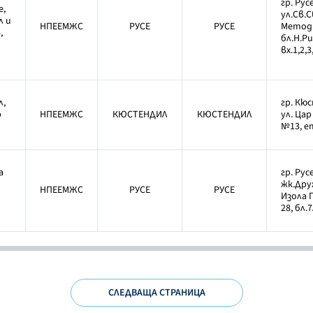
гр. Русе
е,
ул.Св.С
л и
НПЕЕМЖС
РУСЕ
РУСЕ
Методи
,
бл.Н.Ри
вх.1,2,3
л,
гр. Кю
р
НПЕЕМЖС
КЮСТЕНДИЛ
КЮСТЕНДИЛ
ул. Ца
№13, ет
а
гр. Русе
жк.Друж
НПЕЕМЖС
РУСЕ
РУСЕ
Изола 
28, бл.7
СЛЕДВАЩА СТРАНИЦА