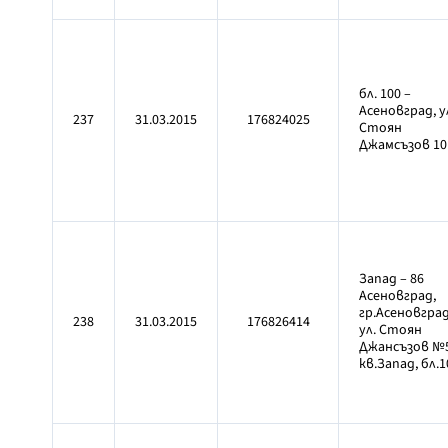
бл. 100 –
Асеновград, у
237
31.03.2015
176824025
Стоян
Джамсъзов 10
Запад – 86
Асеновград,
гр.Асеновград
238
31.03.2015
176826414
ул. Стоян
Джансъзов №5
кв.Запад, бл.1