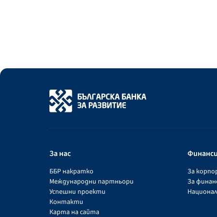
За нас
Финанс
ББР накратко
За корп
Международни партньори
За фина
Успешни проекти
Национал
Контакти
Карта на сайта