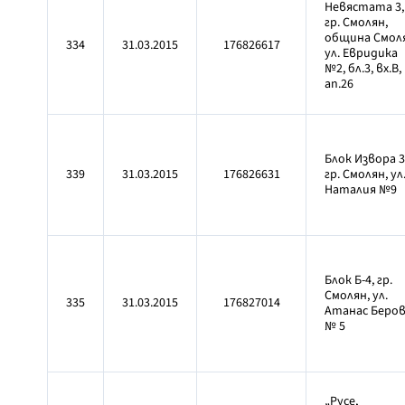
Невястата 3,
гр. Смолян,
община Смол
334
31.03.2015
176826617
ул. Евридика
№2, бл.3, вх.В,
ап.26
Блок Извора 3
339
31.03.2015
176826631
гр. Смолян, ул
Наталия №9
Блок Б-4, гр.
Смолян, ул.
335
31.03.2015
176827014
Атанас Беро
№ 5
„Русе,