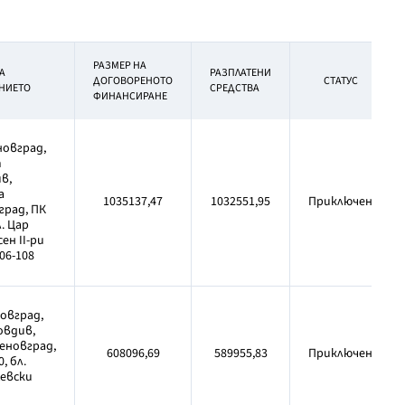
РАЗМЕР НА
А
РАЗПЛАТЕНИ
ДОГОВОРЕНОТО
СТАТУС
НИЕТО
СРЕДСТВА
ФИНАНСИРАНЕ
новград,
т
в,
а
1035137,47
1032551,95
Приключен
град, ПК
л. Цар
ен II-ри
06-108
новград,
овдив,
еновград,
608096,69
589955,83
Приключен
0, бл.
Левски