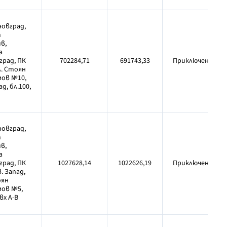
новград,
т
в,
а
град, ПК
702284,71
691743,33
Приключен
л. Стоян
ов №10,
ад, бл.100,
новград,
т
в,
а
град, ПК
1027628,14
1022626,19
Приключен
в. Запад,
оян
ов №5,
 вх А-В