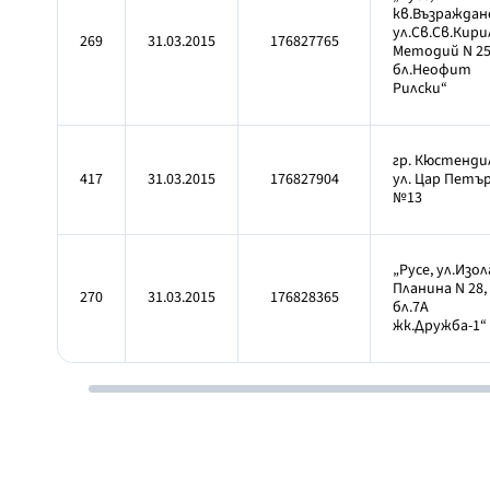
кв.Възраждан
ул.Св.Св.Кири
269
31.03.2015
176827765
Методий N 25
бл.Неофит
Рилски“
гр. Кюстенди
417
31.03.2015
176827904
ул. Цар Петъ
№13
„Русе, ул.Изол
Планина N 28,
270
31.03.2015
176828365
бл.7А
жк.Дружба-1“