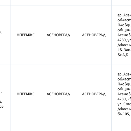
гр. Асе
облас
Пловди
общин
л.
НПЕЕМЖС
АСЕНОВГРАД
АСЕНОВГРАД
Асенов
4230, у
Джасъм
кв. Зап
вх А,Б
гр. Асе
облас
Пловди
общин
,
НПЕЕМЖС
АСЕНОВГРАД
АСЕНОВГРАД
Асенов
4230, к
,
ул. Ст
05
Джасъм
бл.105,