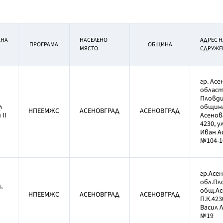
ЕНА
НАСЕЛЕНО
АДРЕС Н
ПРОГРАМА
ОБЩИНА
МЯСТО
СДРУЖЕ
гр. Асе
облас
Пловди
л
общин
НПЕЕМЖС
АСЕНОВГРАД
АСЕНОВГРАД
 II
Асенов
4230, у
Иван Ас
№104-1
гр.Асе
обл.Пл
,
общ.Ас
НПЕЕМЖС
АСЕНОВГРАД
АСЕНОВГРАД
П.К.423
Васил 
№19