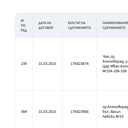
№
ДАТА НА
БУЛСТАТ НА
НАИМЕНОВАНИ
ПО
ДОГОВОР
СДРУЖЕНИЕТО
СДРУЖЕНИЕТО
РЕД
Чая, гр.
Асеновград, у
239
31.03.2015
176823674
Цар Иван Асен
№104-106-108
гр.Асеновград
384
31.03.2015
176823966
бул. Васил
Левски №19