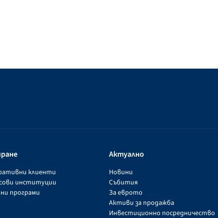
иране
Актуално
оративни клиенти
Новини
нсови институции
Събития
ни програми
За еврото
Активи за продажба
Инвестиционно посредничество