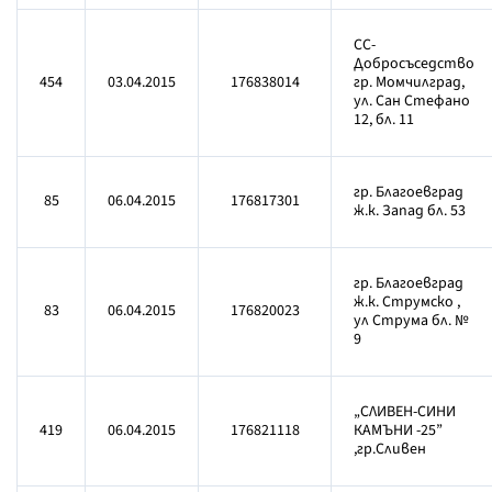
СС-
Добросъседство
454
03.04.2015
176838014
гр. Момчилград,
ул. Сан Стефано
12, бл. 11
гр. Благоевград
85
06.04.2015
176817301
ж.к. Запад бл. 53
гр. Благоевград
ж.к. Струмско ,
83
06.04.2015
176820023
ул Струма бл. №
9
„СЛИВЕН-СИНИ
419
06.04.2015
176821118
КАМЪНИ -25”
,гр.Сливен