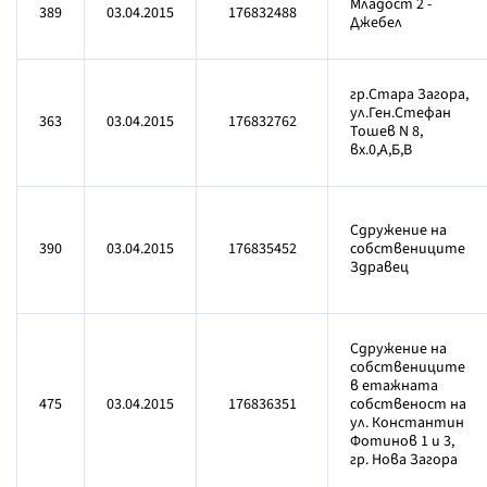
Младост 2 -
389
03.04.2015
176832488
Джебел
гр.Стара Загора,
ул.Ген.Стефан
363
03.04.2015
176832762
Тошев N 8,
вх.0,А,Б,В
Сдружение на
390
03.04.2015
176835452
собствениците
Здравец
Сдружение на
собствениците
в етажната
475
03.04.2015
176836351
собственост на
ул. Константин
Фотинов 1 и 3,
гр. Нова Загора