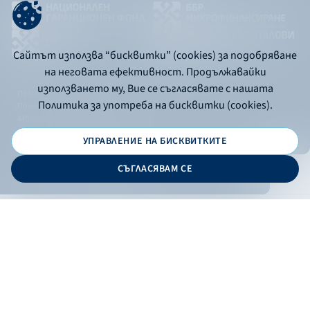
Сайтът използва “бисквитки” (cookies) за подобряване
на неговата ефективност. Продължавайки
използването му, Вие се съгласявате с нашата
Политика за употреба на бисквитки
Политика за употреба на бисквитки (cookies).
Политика за поверителност
API портал за разработчици
УПРАВЛЕНИЕ НА БИСКВИТКИТЕ
© 2026 - Българска банка за развитие
СЪГЛАСЯВАМ СЕ
Дизайн и програмиране:
ОНЛАЙН БАНКИРАНЕ
БГ
Филтри
Кандидатствай
Онлайн банкиране
Валутни курсове
Лихвен процент
По програма
НПЕЕМЖС