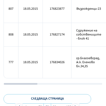
807
18.05.2015
176823877
Възрожденци-23
Сдружение на
808
18.05.2015
176827174
собствениците
- блок 41
гр.Благоевград,
777
18.05.2015
176834026
ж.к. Еленово
бл.34,35
СЛЕДВАЩА СТРАНИЦА