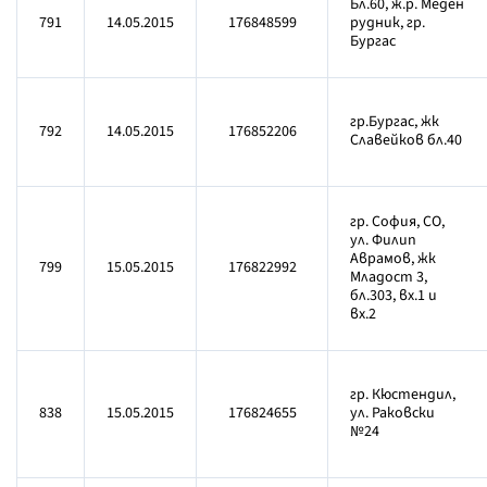
Бл.60, ж.р. Меден
791
14.05.2015
176848599
рудник, гр.
Бургас
гр.Бургас, жк
792
14.05.2015
176852206
Славейков бл.40
гр. София, СО,
ул. Филип
Аврамов, жк
799
15.05.2015
176822992
Младост 3,
бл.303, вх.1 и
вх.2
гр. Кюстендил,
838
15.05.2015
176824655
ул. Раковски
№24