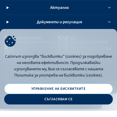
Актуално
Документи и регулация
Сайтът използва “бисквитки” (cookies) за подобряване
на неговата ефективност. Продължавайки
използването му, Вие се съгласявате с нашата
Политика за употреба на бисквитки
Политика за употреба на бисквитки (cookies).
Политика за поверителност
API портал за разработчици
УПРАВЛЕНИЕ НА БИСКВИТКИТЕ
© 2026 - Българска банка за развитие
СЪГЛАСЯВАМ СЕ
Дизайн и програмиране: