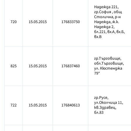
Надежда 221,
гр.София , общ
Столична, р-н
720
15.05.2015
176833750
Надежда, ж.к.
Надежда 2,
бл.221, вх.А, вх.Б,
вх.В
гр.Търговище,
обл.Търговище,
825
15.05.2015
176837460
ул. Кюстенджа
79“
гр.Русе,
ул.Околчица 11,
722
15.05.2015
176840613
кв.Здравец,
бл.83