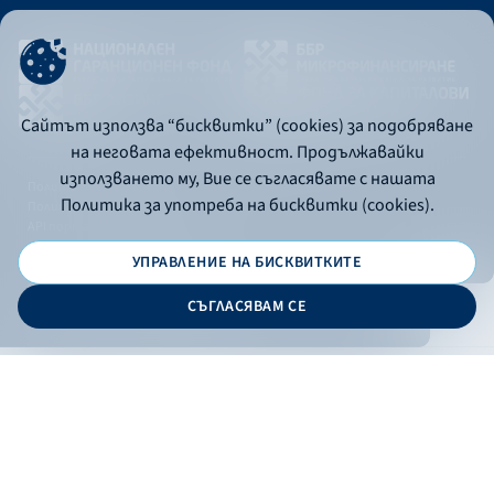
Сайтът използва “бисквитки” (cookies) за подобряване
на неговата ефективност. Продължавайки
използването му, Вие се съгласявате с нашата
Политика за употреба на бисквитки
Политика за употреба на бисквитки (cookies).
Политика за поверителност
API портал за разработчици
УПРАВЛЕНИЕ НА БИСКВИТКИТЕ
© 2026 - Българска банка за развитие
СЪГЛАСЯВАМ СЕ
Дизайн и програмиране:
ОНЛАЙН БАНКИРАНЕ
БГ
Филтри
Кандидатствай
Онлайн банкиране
Валутни курсове
Лихвен процент
По програма