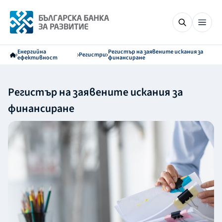
Енергийна
Регистър на заявените искания за
Регистри
ефективност
финансиране
Регистър на заявените искания за
финансиране