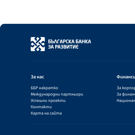
За нас
Финанс
ББР накратко
За корп
Международни партньори
За фина
Успешни проекти
Национал
Контакти
Карта на сайта