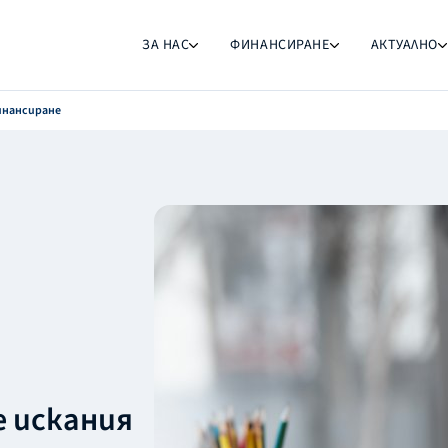
ЗА НАС
ФИНАНСИРАНЕ
АКТУАЛНО
инансиране
е искания