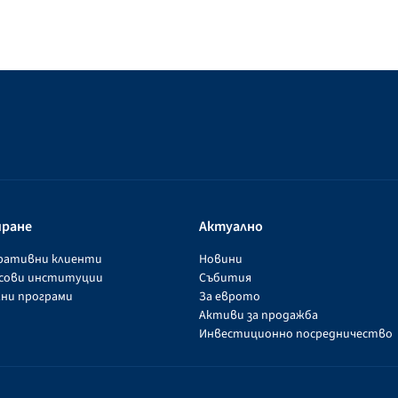
иране
Актуално
оративни клиенти
Новини
нсови институции
Събития
ни програми
За еврото
Активи за продажба
Инвестиционно посредничество