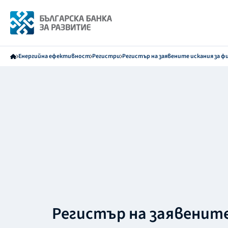
Енергийна ефективност
Регистри
Регистър на заявените искания за ф
Регистър на заявенит