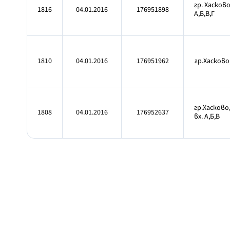
гр. Хасково
1816
04.01.2016
176951898
А,Б,В,Г
1810
04.01.2016
176951962
гр.Хасково,
гр.Хасково
1808
04.01.2016
176952637
вх. А,Б,В