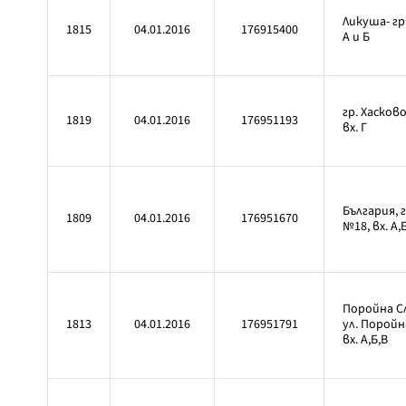
Ликуша- гр
1815
04.01.2016
176915400
А и Б
гр. Хасково
1819
04.01.2016
176951193
вх. Г
България, г
1809
04.01.2016
176951670
№18, вх. А,
Поройна Сл
1813
04.01.2016
176951791
ул. Поройн
вх. А,Б,В