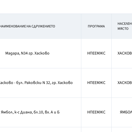
НАСЕЛЕН
НАИМЕНОВАНИЕ НА СДРУЖЕНИЕТО
ПРОГРАМА
МЯСТО
Мадара, N34 гр. Хасково
НПЕЕМЖС
ХАСКОВ
асково - бул. Раковски N 32, гр. Хасково
НПЕЕМЖС
ХАСКОВ
. Ямбол, к-с Диана, бл.10, вх. А и Б
НПЕЕМЖС
ЯМБО