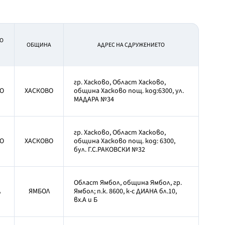
О
OБЩИНА
АДРЕС НА СДРУЖЕНИЕТО
гр. Хасково, Област Хасково,
О
ХАСКОВО
община Хасково пощ. код:6300, ул.
МАДАРА №34
гр. Хасково, Област Хасково,
О
ХАСКОВО
община Хасково пощ. код: 6300,
бул. Г.С.РАКОВСКИ №32
Област Ямбол, община Ямбол, гр.
Л
ЯМБОЛ
Ямбол; п.к. 8600, к-с ДИАНА бл.10,
вх.А и Б