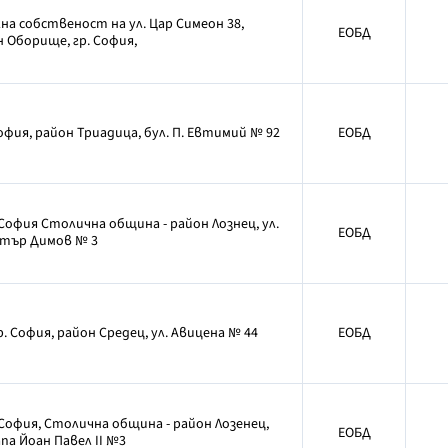
а собственост на ул. Цар Симеон 38,
ЕОБД
 Оборище, гр. София,
София, район Триадица, бул. П. Евтимий № 92
ЕОБД
София Столична община - район Лознец, ул.
ЕОБД
тър Димов № 3
р. София, район Средец, ул. Авицена № 44
ЕОБД
София, Столична община - район Лозенец,
ЕОБД
апа Йоан Павел II №3