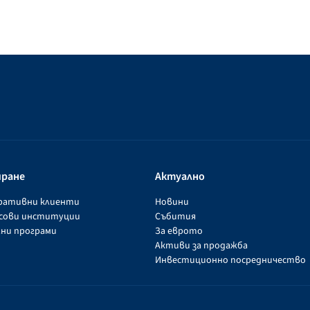
иране
Актуално
оративни клиенти
Новини
нсови институции
Събития
ни програми
За еврото
Активи за продажба
Инвестиционно посредничество