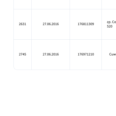
гр. С
2631
27.06.2016
176811309
520
2745
27.06.2016
176971210
Симе