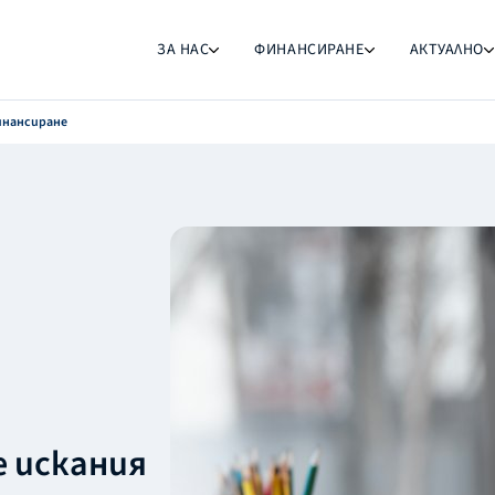
ЗА НАС
ФИНАНСИРАНЕ
АКТУАЛНО
инансиране
е искания