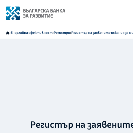
Енергийна ефективност
Регистри
Регистър на заявените искания за ф
Регистър на заявенит