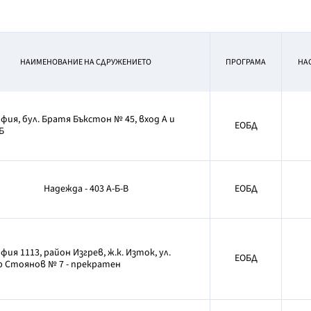
НАИМЕНОВАНИЕ НА СДРУЖЕНИЕТО
ПРОГРАМА
НА
офия, бул. Братя Бъкстон № 45, вход А и
ЕОБД
Б
Надежда - 403 А-Б-В
ЕОБД
офия 1113, район Изгрев, ж.к. Изток, ул.
ЕОБД
р Стоянов № 7 - прекратен