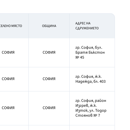
АДРЕС НА
СЕЛЕНО МЯСТО
OБЩИНА
СДРУЖЕНИЕТО
гр. София, бул.
СОФИЯ
СОФИЯ
Братя Бъкстон
№ 45
гр. София, ж.к.
СОФИЯ
СОФИЯ
Надежда, бл. 403
гр. София, район
Изгрев, ж.к.
СОФИЯ
СОФИЯ
Изток, ул. Тодор
Стоянов № 7