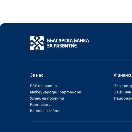
За нас
Финанс
ББР накратко
За корп
Международни партньори
За фина
Успешни проекти
Национал
Контакти
Карта на сайта