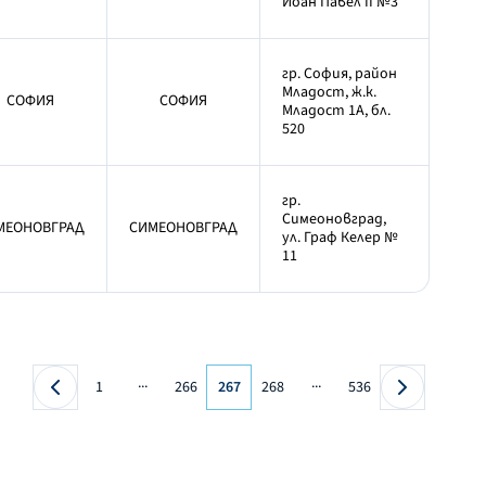
Йоан Павел II №3
гр. София, район
Младост, ж.к.
СОФИЯ
СОФИЯ
Младост 1А, бл.
520
гр.
Симеоновград,
МЕОНОВГРАД
СИМЕОНОВГРАД
ул. Граф Келер №
11
...
...
1
266
267
268
536