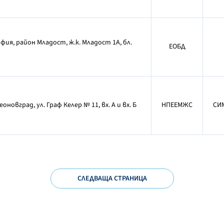
офия, район Младост, ж.к. Младост 1А, бл.
ЕОБД
оновград, ул. Граф Келер № 11, вх. А и вх. Б
НПЕЕМЖС
СИ
СЛЕДВАЩА СТРАНИЦА