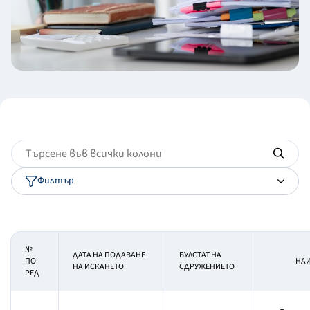
Филтър
№
ДАТА НА ПОДАВАНЕ
БУЛСТАТ НА
ПО
НАИ
НА ИСКАНЕТО
СДРУЖЕНИЕТО
РЕД