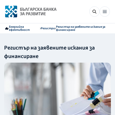
Енергийна
Регистър на заявените искания за
Регистри
ефективност
финансиране
Регистър на заявените искания за
финансиране