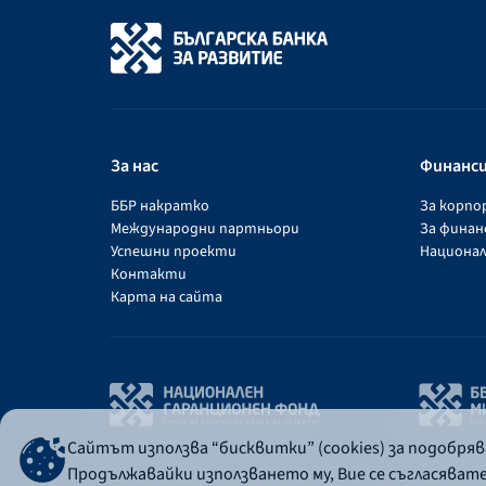
За нас
Финанс
ББР накратко
За корп
Международни партньори
За фина
Успешни проекти
Национал
Контакти
Карта на сайта
Сайтът използва “бисквитки” (cookies) за подобря
Продължавайки използването му, Вие се съгласяват