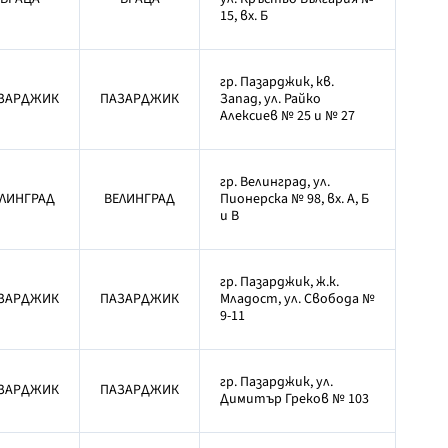
15, вх. Б
гр. Пазарджик, кв.
ЗАРДЖИК
ПАЗАРДЖИК
Запад, ул. Райко
Алексиев № 25 и № 27
гр. Велинград, ул.
ЛИНГРАД
ВЕЛИНГРАД
Пионерска № 98, вх. А, Б
и В
гр. Пазарджик, ж.к.
ЗАРДЖИК
ПАЗАРДЖИК
Младост, ул. Свобода №
9-11
гр. Пазарджик, ул.
ЗАРДЖИК
ПАЗАРДЖИК
Димитър Греков № 103