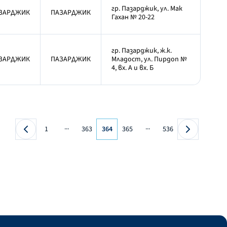
гр. Пазарджик, ул. Мак
ЗАРДЖИК
ПАЗАРДЖИК
Гахан № 20-22
гр. Пазарджик, ж.к.
ЗАРДЖИК
ПАЗАРДЖИК
Младост, ул. Пирдоп №
4, вх. А и вх. Б
...
...
1
363
364
365
536