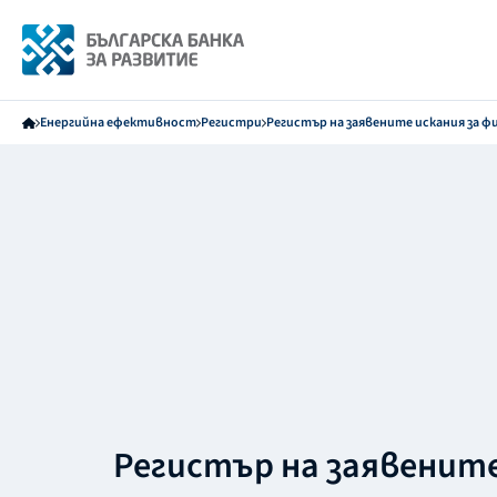
Енергийна ефективност
Регистри
Регистър на заявените искания за ф
Регистър на заявенит