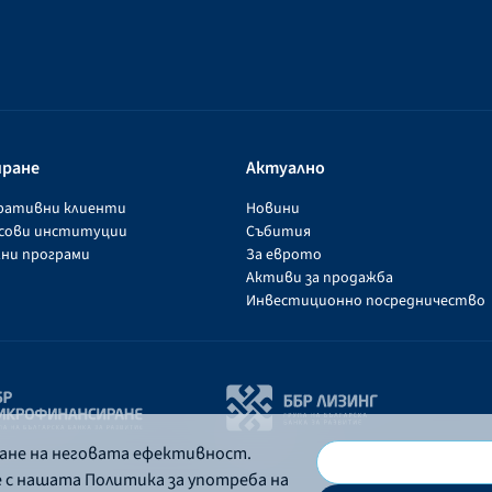
иране
Актуално
оративни клиенти
Новини
нсови институции
Събития
ни програми
За еврото
Активи за продажба
Инвестиционно посредничество
ване на неговата ефективност.
е с нашата Политика за употреба на