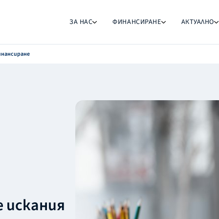
ЗА НАС
ФИНАНСИРАНЕ
АКТУАЛНО
инансиране
е искания