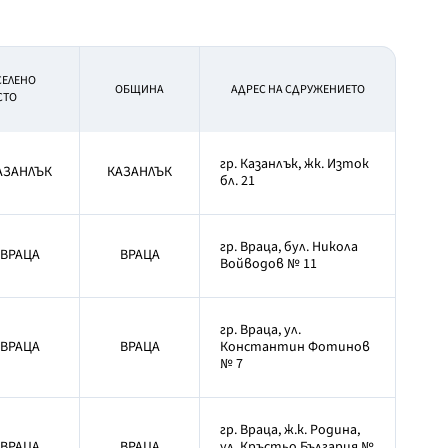
СЕЛЕНО
OБЩИНА
АДРЕС НА СДРУЖЕНИЕТО
СТО
гр. Казанлък, жк. Изток
АЗАНЛЪК
КАЗАНЛЪК
бл. 21
гр. Враца, бул. Никола
ВРАЦА
ВРАЦА
Войводов № 11
гр. Враца, ул.
ВРАЦА
ВРАЦА
Константин Фотинов
№ 7
гр. Враца, ж.к. Родина,
ВРАЦА
ВРАЦА
ул. Кръстьо България №