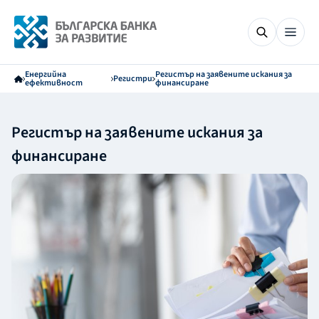
Енергийна
Регистър на заявените искания за
Регистри
ефективност
финансиране
Регистър на заявените искания за
финансиране