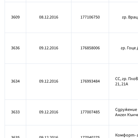
3609
08.12.2016
177106750
гр. Вра
3636
09.12.2016
176858006
гр. Гоце
СС, гр. Пло
3634
09.12.2016
176993484
21, 21А
Сдружение 
3633
09.12.2016
177007485
Ангел Кънчев
Комфорт- гр
3635
09.12.2016
177040275