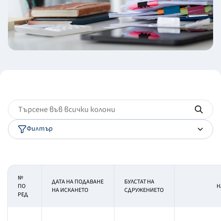
Филтър
№
ДАТА НА ПОДАВАНЕ
БУЛСТАТ НА
ПО
Н
НА ИСКАНЕТО
СДРУЖЕНИЕТО
РЕД