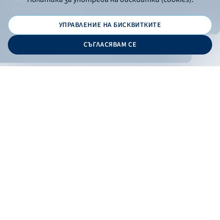
Политика за поверителност
API портал за разработчици
УПРАВЛЕНИЕ НА БИСКВИТКИТЕ
© 2026 - Българска банка за развитие
СЪГЛАСЯВАМ СЕ
Дизайн и програмиране:
ОНЛАЙН БАНКИРАНЕ
БГ
Филтри
Кандидатствай
Онлайн банкиране
Валутни курсове
Лихвен процент
По програма
НПЕЕМЖС
ЕОБД
По статус
Контакти
По дата