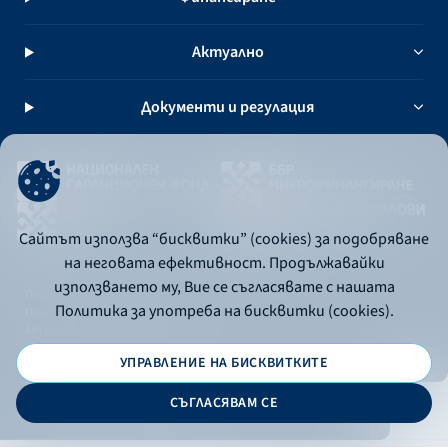
Актуално
Документи и регулация
Сайтът използва “бисквитки” (cookies) за подобряване
на неговата ефективност. Продължавайки
използването му, Вие се съгласявате с нашата
Политика за употреба на бисквитки
Политика за употреба на бисквитки (cookies).
Политика за поверителност
API портал за разработчици
УПРАВЛЕНИЕ НА БИСКВИТКИТЕ
© 2026 - Българска банка за развитие
СЪГЛАСЯВАМ СЕ
Дизайн и програмиране: