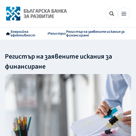
Енергийна
Регистър на заявените искания за
Регистри
ефективност
финансиране
Регистър на заявените искания за
финансиране