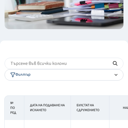
Филтър
№
ДАТА НА ПОДАВАНЕ НА
БУЛСТАТ НА
ПО
НА
ИСКАНЕТО
СДРУЖЕНИЕТО
РЕД