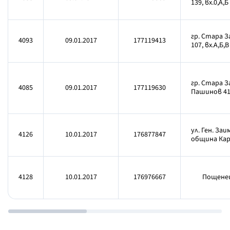
139, вх.0,А,Б
гр. Стара З
4093
09.01.2017
177119413
107, вх.А,Б,В
гр. Стара З
4085
09.01.2017
177119630
Пашинов 41,
ул. Ген. Заи
4126
10.01.2017
176877847
община Ка
4128
10.01.2017
176976667
Пощенец