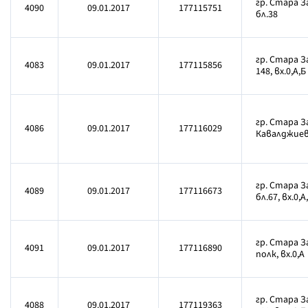
гр. Стара З
4090
09.01.2017
177115751
бл.38
гр. Стара З
4083
09.01.2017
177115856
148, вх.0,А,Б
гр. Стара З
4086
09.01.2017
177116029
Кавалджиев 1
гр. Стара З
4089
09.01.2017
177116673
бл.67, вх.0,А
гр. Стара З
4091
09.01.2017
177116890
полк, вх.0,А
гр. Стара З
4088
09.01.2017
177119363