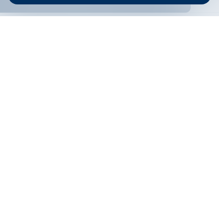
ОНЛАЙН БАНКИРАНЕ
БГ
Филтри
Кандидатствай
Онлайн банкиране
Валутни курсове
Лихвен процент
По програма
НПЕЕМЖС
ЕОБД
По статус
Контакти
По дата
Низходящо
Възходящо