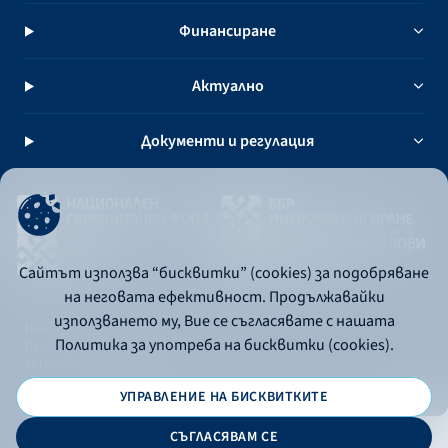
Финансиране
Актуално
Документи и регулация
Сайтът използва “бисквитки” (cookies) за подобряване
на неговата ефективност. Продължавайки
използването му, Вие се съгласявате с нашата
Политика за употреба на бисквитки
Политика за употреба на бисквитки (cookies).
Политика за поверителност
API портал за разработчици
УПРАВЛЕНИЕ НА БИСКВИТКИТЕ
© 2026 - Българска банка за развитие
СЪГЛАСЯВАМ СЕ
Дизайн и програмиране: