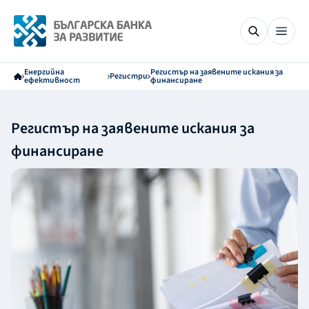
Енергийна
Регистър на заявените искания за
Регистри
ефективност
финансиране
Регистър на заявените искания за
финансиране