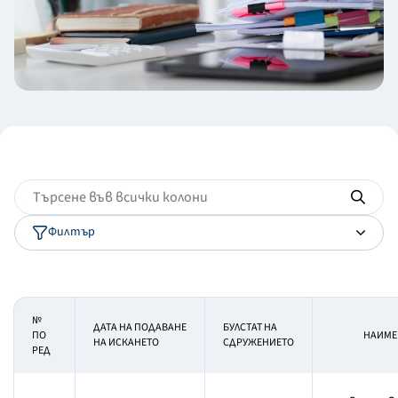
Филтър
№
ДАТА НА ПОДАВАНЕ
БУЛСТАТ НА
ПО
НАИМЕ
НА ИСКАНЕТО
СДРУЖЕНИЕТО
РЕД