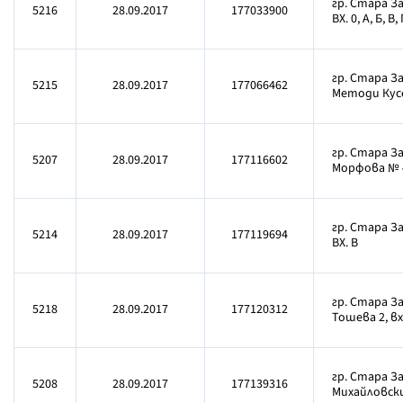
гр. Стара За
5216
28.09.2017
177033900
ВХ. 0, А, Б, В, 
гр. Стара З
5215
28.09.2017
177066462
Методи Кусев
гр. Стара З
5207
28.09.2017
177116602
Морфова № 
гр. Стара За
5214
28.09.2017
177119694
ВХ. В
гр. Стара За
5218
28.09.2017
177120312
Тошева 2, вх.
гр. Стара За
5208
28.09.2017
177139316
Михайловски 