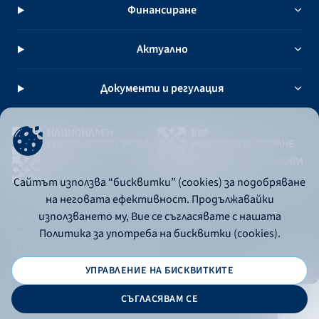
Финансиране
Актуално
Документи и регулация
Сайтът използва “бисквитки” (cookies) за подобряване
на неговата ефективност. Продължавайки
използването му, Вие се съгласявате с нашата
Политика за употреба на бисквитки
Политика за употреба на бисквитки (cookies).
Политика за поверителност
API портал за разработчици
УПРАВЛЕНИЕ НА БИСКВИТКИТЕ
© 2026 - Българска банка за развитие
СЪГЛАСЯВАМ СЕ
Дизайн и програмиране: