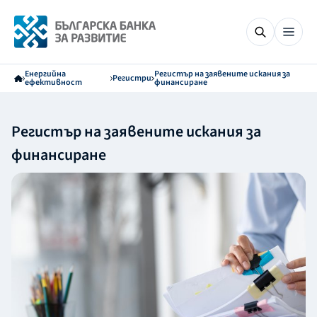
Енергийна
Регистър на заявените искания за
Регистри
ефективност
финансиране
Регистър на заявените искания за
финансиране