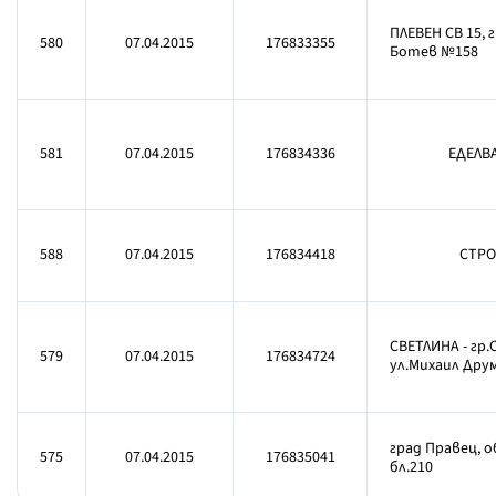
ПЛЕВЕН СВ 15, 
580
07.04.2015
176833355
Ботев №158
581
07.04.2015
176834336
ЕДЕЛВА
588
07.04.2015
176834418
СТРО
СВЕТЛИНА - гр
579
07.04.2015
176834724
ул.Михаил Друм
град Правец, о
575
07.04.2015
176835041
бл.210