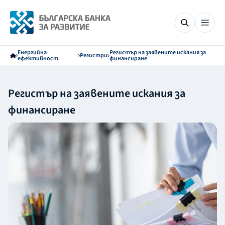
Енергийна
Регистър на заявените искания за
Регистри
ефективност
финансиране
Регистър на заявените искания за
финансиране