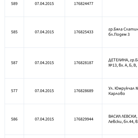
589
07.04.2015
176824477
гр.Бяла Слатин
585
07.04.2015
176825433
бл.Подем 3
ДЕТЕЛИНА, гр.
587
07.04.2015
176828187
№13, вх. А, Б, В,
Ул. Юмрукчал 
577
07.04.2015
176828689
Карлово
ВАСИЛ ЛЕВСКИ, 
586
07.04.2015
176829944
Левски, бл.44, вх