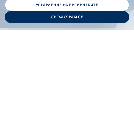
УПРАВЛЕНИЕ НА БИСКВИТКИТЕ
© 2026 - Българска банка за развитие
СЪГЛАСЯВАМ СЕ
Дизайн и програмиране:
ОНЛАЙН БАНКИРАНЕ
БГ
Филтри
Кандидатствай
Онлайн банкиране
Валутни курсове
Лихвен процент
По програма
НПЕЕМЖС
ЕОБД
По статус
Контакти
По дата
Низходящо