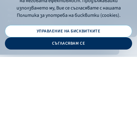
на неговата ефективност. Продължавайки
използването му, Вие се съгласявате с нашата
Политика за употреба на бисквитки
Политика за употреба на бисквитки (cookies).
Политика за поверителност
API портал за разработчици
УПРАВЛЕНИЕ НА БИСКВИТКИТЕ
© 2026 - Българска банка за развитие
СЪГЛАСЯВАМ СЕ
Дизайн и програмиране:
ОНЛАЙН БАНКИРАНЕ
БГ
Филтри
Кандидатствай
Онлайн банкиране
Валутни курсове
Лихвен процент
По програма
НПЕЕМЖС
ЕОБД
По статус