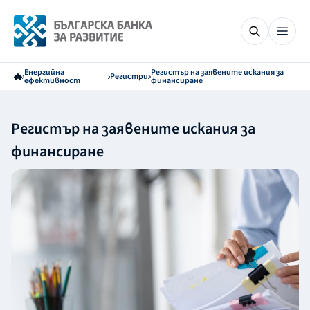
Енергийна
Регистър на заявените искания за
Регистри
ефективност
финансиране
Регистър на заявените искания за
финансиране