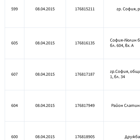
599
08.04.2015
176815211
гр. София, 
София-Люлин бл
605
08.04.2015
176816135
бл. 604, вх. А
гр.София, общ
607
08.04.2015
176817187
1, бл. 34
604
08.04.2015
176817949
Район Слатина,
600
08.04.2015
176818905
Дружба-