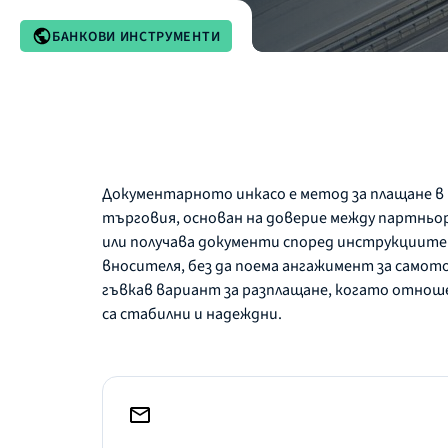
БАНКОВИ ИНСТРУМЕНТИ
Документарното инкасо е метод за плащане 
търговия, основан на доверие между партньо
или получава документи според инструкциите 
вносителя, без да поема ангажимент за самото 
гъвкав вариант за разплащане, когато отно
са стабилни и надеждни.