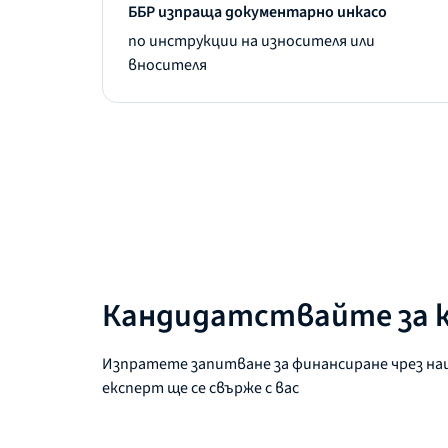
ББР изпраща документарно инкасо
по инструкции на износителя или
вносителя
Кандидатствайте за 
Изпратете запитване за финансиране чрез на
експерт ще се свърже с вас