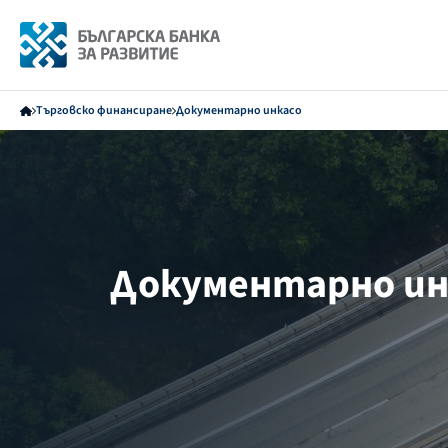
Търговско финансиране
Документарно инкасо
Документарно ин