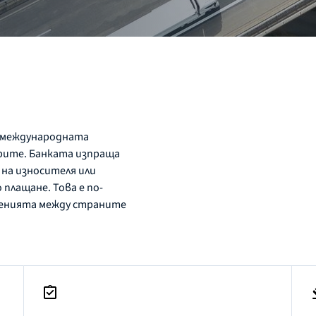
в международната
рите. Банката изпраща
на износителя или
плащане. Това е по-
шенията между страните