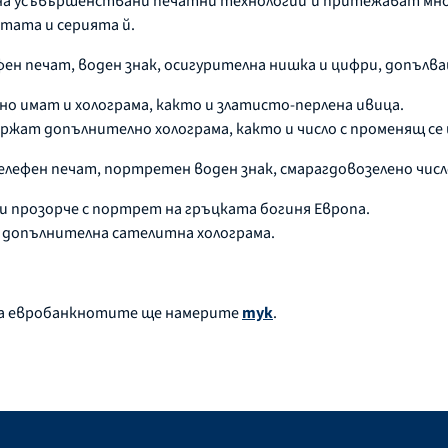
а усъвършенствани печатни технологии и притежават мног
тата и серията й.
н печат, воден знак, осигурителна нишка и цифри, допълва
но имат и холограма, както и златисто-перлена ивица.
държат допълнително холограма, както и число с променящ се
лефен печат, портретен воден знак, смарагдовозелено числ
т и прозорче с портрет на гръцката богиня Европа.
и допълнителна сателитна холограма.
на евробанкнотите ще намерите
тук
.