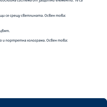
ослойна система от защитни елементи. Те са
щи се срещу светлината. Освен това:
 цвят.
о и портретна холограма. Освен това: