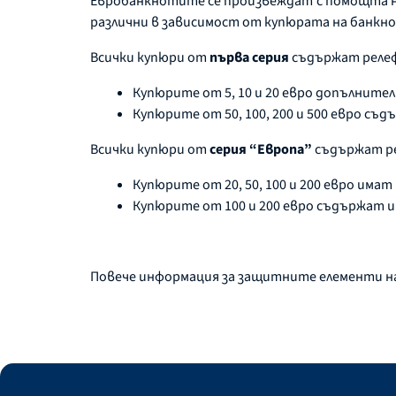
Евробанкнотите се произвеждат с помощта н
различни в зависимост от купюрата на банкно
Всички купюри от
първа серия
съдържат релефе
Купюрите от 5, 10 и 20 евро допълнител
Купюрите от 50, 100, 200 и 500 евро съ
Всички купюри от
серия “Европа”
съдържат ре
Купюрите от 20, 50, 100 и 200 евро има
Купюрите от 100 и 200 евро съдържат 
Повече информация за защитните елементи 