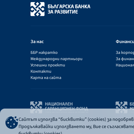
За нас
Финанс
ББР накратко
За корп
Международни партньори
За фина
Успешни проекти
Национал
Контакти
Карта на сайта
Сайтът използва “бисквитки” (cookies) за подобря
Продължавайки използването му, Вие се съгласяват
бисквитки (cookies).