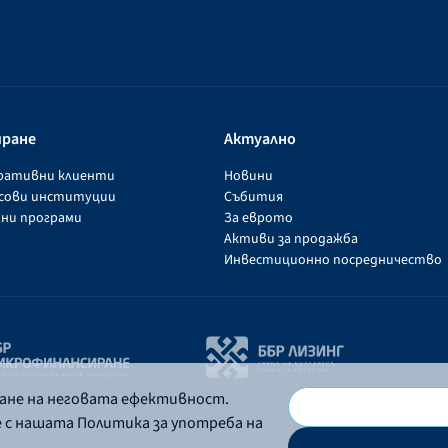
иране
Актуално
оративни клиенти
Новини
нсови институции
Събития
ни програми
За еврото
Активи за продажба
Инвестиционно посредничество
ване на неговата ефективност.
е с нашата Политика за употреба на