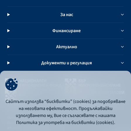
За нас
Финансиране
Актуално
Документи и регулация
Сайтът използва “бисквитки” (cookies) за подобряване
на неговата ефективност. Продължавайки
използването му, Вие се съгласявате с нашата
Политика за употреба на бисквитки
Политика за употреба на бисквитки (cookies).
Политика за поверителност
API портал за разработчици