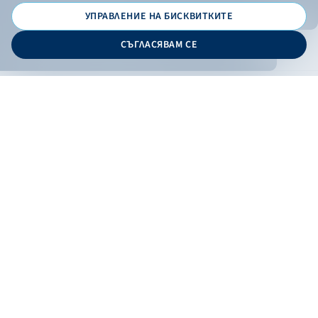
УПРАВЛЕНИЕ НА БИСКВИТКИТЕ
© 2026 - Българска банка за развитие
СЪГЛАСЯВАМ СЕ
Дизайн и програмиране:
ОНЛАЙН БАНКИРАНЕ
БГ
Кандидатствай
Онлайн банкиране
Валутни курсове
Лихвен процент
Контакти