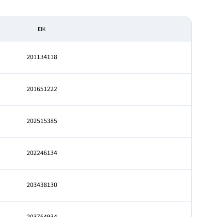
EIK
201134118
201651222
202515385
202246134
203438130