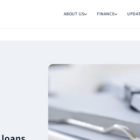
ABOUT US
FINANCE
UPDA
 loans