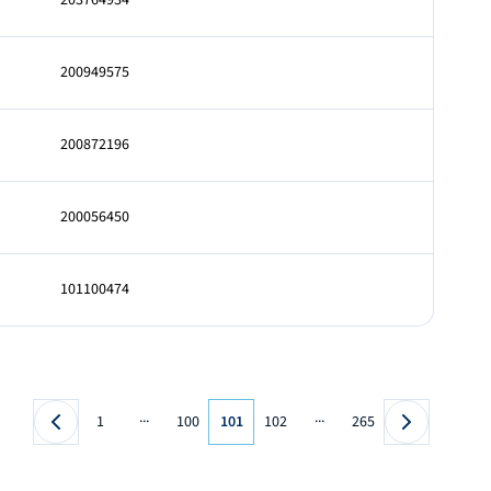
203764934
200949575
200872196
200056450
101100474
...
...
1
100
101
102
265