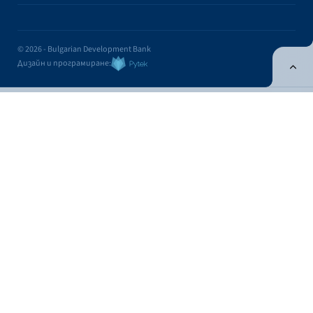
© 2026 - Bulgarian Development Bank
Дизайн и програмиране:
ONLINE BANKING
EN
Apply
Online banking
Exchange rates
Interest rate
Exchange rates
Cash
Cashless
Fixing
BUY
FOR SALE
CURRENCY
FOR 1 EUR
FOR 1 EUR
USD
1.1704
1.1365
Contacts