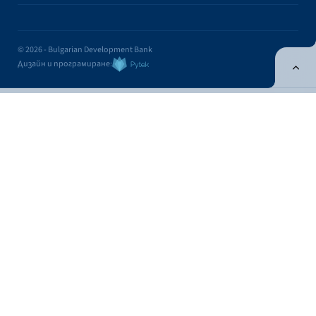
© 2026 - Bulgarian Development Bank
Дизайн и програмиране:
ONLINE BANKING
EN
Apply
Online banking
Exchange rates
Interest rate
Exchange rates
Cash
Cashless
Fixing
BUY
FOR SALE
CURRENCY
FOR 1 EUR
FOR 1 EUR
USD
1.1704
1.1365
Contacts