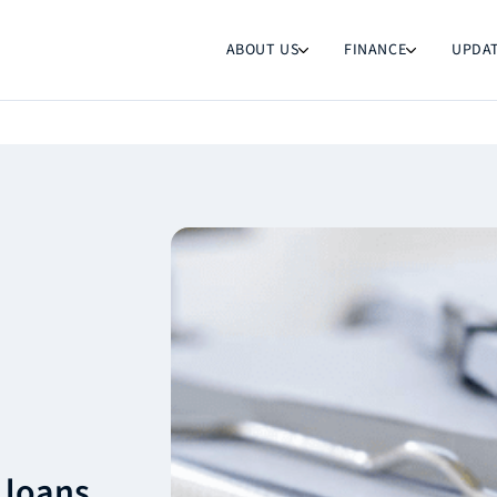
ABOUT US
FINANCE
UPDA
 loans