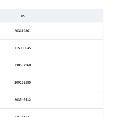
EIK
203619561
115030045
130587960
200153585
203546412