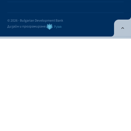
© 2026 - Bulgarian Development Bank
Дизайн и програмиране:
ONLINE BANKING
EN
Apply
Online banking
Exchange rates
Interest rate
Exchange rates
Cash
Cashless
Fixing
BUY
FOR SALE
CURRENCY
FOR 1 EUR
FOR 1 EUR
USD
1.1708
1.1369
Contacts