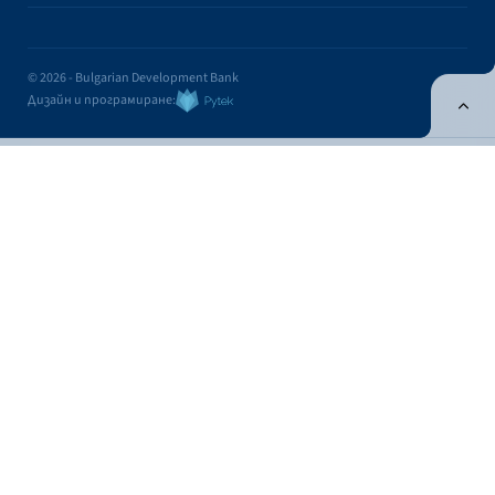
© 2026 - Bulgarian Development Bank
Дизайн и програмиране:
ONLINE BANKING
EN
Apply
Online banking
Exchange rates
Interest rate
Exchange rates
Cash
Cashless
Fixing
BUY
FOR SALE
CURRENCY
FOR 1 EUR
FOR 1 EUR
USD
1.1676
1.1337
Contacts