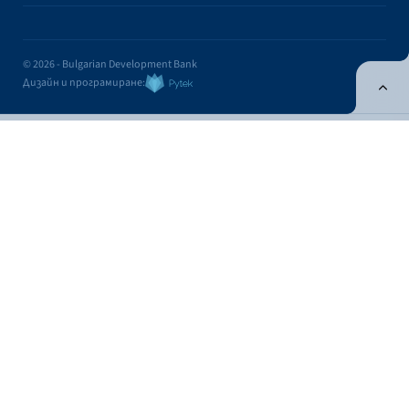
© 2026 - Bulgarian Development Bank
Дизайн и програмиране:
ONLINE BANKING
EN
Apply
Online banking
Exchange rates
Interest rate
Exchange rates
Cash
Cashless
Fixing
BUY
FOR SALE
CURRENCY
FOR 1 EUR
FOR 1 EUR
USD
1.1704
1.1365
Contacts