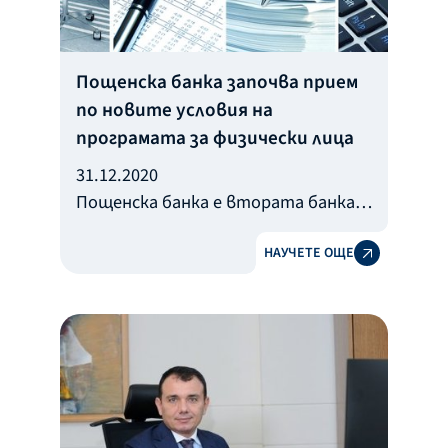
Пощенска банка започва прием
по новите условия на
програмата за физически лица
31.12.2020
Пощенска банка е втората банка-
партньор на ББР, която от днес,
НАУЧЕТЕ ОЩЕ
31 декември 2020 г., започва да
приема заявления по новите
условия в програмата за
безлихвено кредитиране на
физически лица.