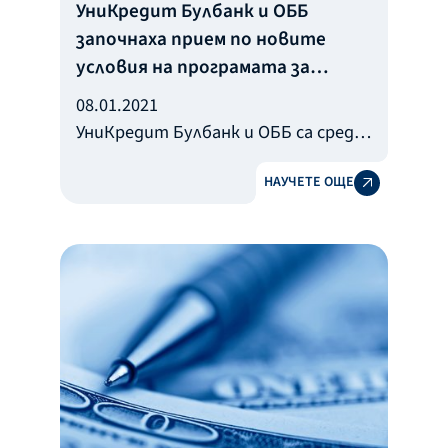
УниКредит Булбанк и ОББ
започнаха прием по новите
условия на програмата за
физически лица
08.01.2021
УниКредит Булбанк и ОББ са сред
партньорите на ББР по
НАУЧЕТЕ ОЩЕ
програмата за безлихвено
кредитиране на физически лица,
които вече приемат заявления по
обновените условия.