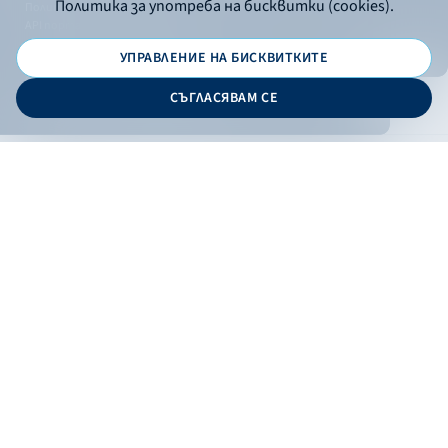
Политика за употреба на бисквитки (cookies).
Политика за поверителност
API портал за разработчици
УПРАВЛЕНИЕ НА БИСКВИТКИТЕ
© 2026 - Българска банка за развитие
СЪГЛАСЯВАМ СЕ
Дизайн и програмиране:
ОНЛАЙН БАНКИРАНЕ
БГ
Кандидатствай
Онлайн банкиране
Валутни курсове
Лихвен процент
Контакти