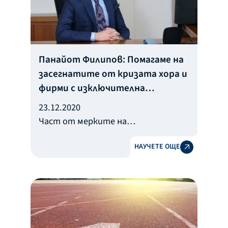
Панайот Филипов: Помагаме на
засегнатите от кризата хора и
фирми с изключителна
отговорност
23.12.2020
Част от мерките на
правителството за подкрепа на
НАУЧЕТЕ ОЩЕ
гражданите и фирмите,
пострадали от ограниченията
заради Covid-19, се реализират
чрез Българската банка за
развитие.