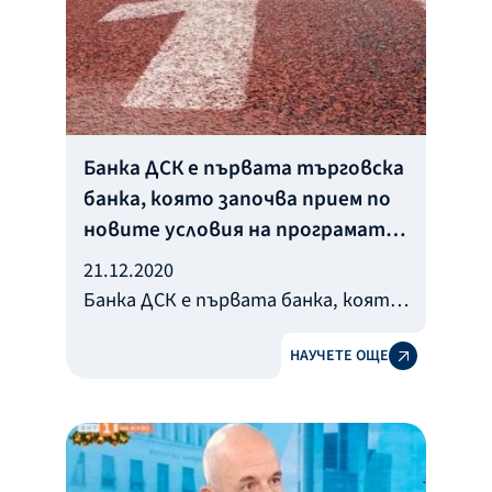
Банка ДСК е първата търговска
банка, която започва прием по
новите условия на програмата
за физически лица
21.12.2020
Банка ДСК е първата банка, която
от 21 декември 2020 г. започна да
НАУЧЕТЕ ОЩЕ
приема заявления по новите
условия в програмата за
безлихвено кредитиране на
физически лица.