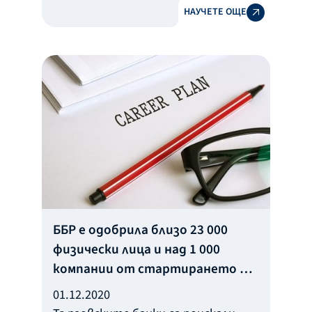
НАУЧЕТЕ ОЩЕ
конкурентни предимства на една
или друга икономика, коментира
главният икономист на ББР Илия
Лингорски в интервю за Bloomberg
TV Bulgaria.
ББР е одобрила близо 23 000
физически лица и над 1 000
компании от стартирането на
гаранционните програми до
01.12.2020
момента