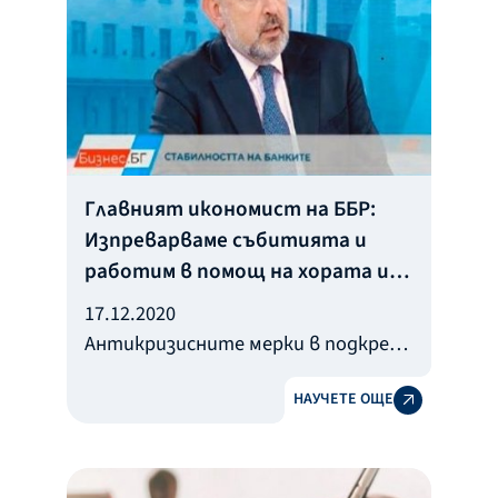
Главният икономист на ББР:
Изпреварваме събитията и
работим в помощ на хората и
бизнеса
17.12.2020
Антикризисните мерки в подкрепа
на засегнатите от пандемията
НАУЧЕТЕ ОЩЕ
хора и фирми са адаптирани към
техните нужди. Това коментира в
ефира на БНТ, в предаването
"Бизнес.БГ", главният икономист