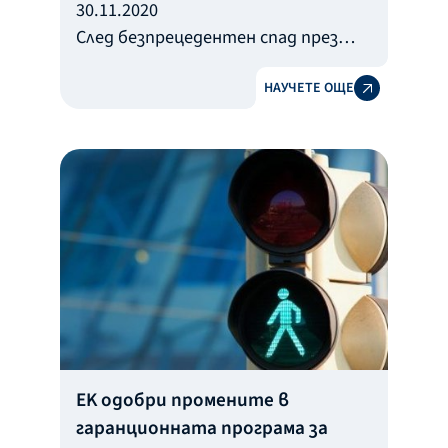
30.11.2020
След безпрецедентен спад през
първото тримесечие на 2020
НАУЧЕТЕ ОЩЕ
година в резултат на пандемията,
през май икономическата
активност на световната и на
европейската икономика се
възстанови повече от
очакваното, казва София Касидова
пред Money.bg.
EK одобри промените в
гаранционната програма за