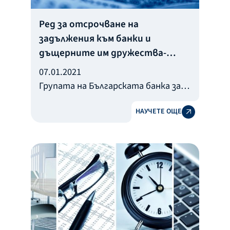
Ред за отсрочване на
задължения към банки и
дъщерните им дружества-
финансови институции
07.01.2021
Групата на Българската банка за
развитие е готова да подкрепи
НАУЧЕТЕ ОЩЕ
своите клиенти, засегнати от
кризата с COVID-19, като им
предложи конкретни действия и
механизъм за облекчаване на
обслужването на кредитните им
задължения.