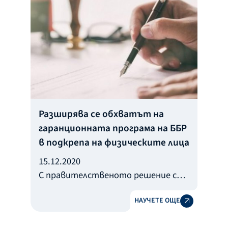
на Българската банка за развитие
Илия Лингорски.
Разширява се обхватът на
гаранционната програма на ББР
в подкрепа на физическите лица
15.12.2020
С правителственото решение се
увеличават лимитът на
НАУЧЕТЕ ОЩЕ
безлихвените заеми и срокът за
кандидатстване