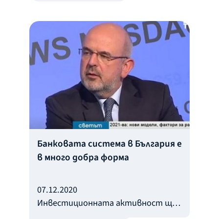
правителство, заяви
изпълнителният директор на ББР
в интервю за "24 часа"
Банковата система в България е
в много добра форма
07.12.2020
Инвестиционната активност ще
бъде тази, която ще даде