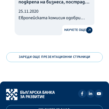
подкрепа на бизнеса, пострадал
от пандемията COVID-19
25.11.2020
Европейската комисия одобри
промените в гаранционната
НАУЧЕТЕ ОЩЕ
програма в подкрепа на бизнеса,
пострадал от пандемията COVID-
19.
ЗАРЕДИ ОЩЕ ПРЕЗЕНТАЦИОННИ СТРАНИЦИ