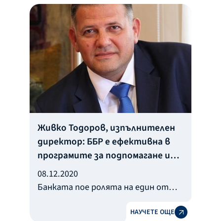
Живко Тодоров, изпълнителен
директор: ББР е ефективна в
програмите за подпомагане и
развитие
08.12.2020
Банката пое ролята на един от
основните антикризисни
НАУЧЕТЕ ОЩЕ
инструменти на българското