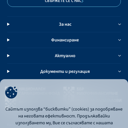
СВЪРЖЕТЕ СЕ С НАС
За нас
Финансиране
Актуално
Документи и регулация
Сайтът използва “бисквитки” (cookies) за подобряване
на неговата ефективност. Продължавайки
използването му, Вие се съгласявате с нашата
Политика за употреба на бисквитки