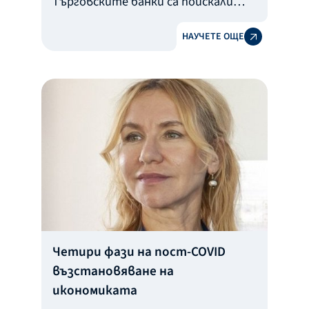
Търговските банки са поискали
одобрение за кредити на близо 23
НАУЧЕТЕ ОЩЕ
000 физически лица и над 1 000
компании по двете гаранционни
програми на Българската банка за
развитие от стартирането им до
момента. Общият размер на
заемите надхвърля 231 млн. лв.
Четири фази на пост-COVID
възстановяване на
икономиката