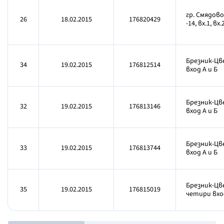
гр. Смядово
26
18.02.2015
176820429
-14, вх.1, вх.
Брезник-Цв
34
19.02.2015
176812514
вход А и Б
Брезник-Цв
32
19.02.2015
176813146
вход А и Б
Брезник-Цв
33
19.02.2015
176813744
вход А и Б
Брезник-Цв
35
19.02.2015
176815019
четири вход