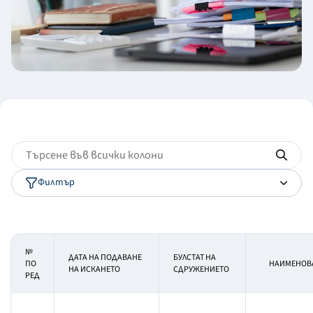
Филтър
№
ДАТА НА ПОДАВАНЕ
БУЛСТАТ НА
ПО
НАИМЕНОВА
НА ИСКАНЕТО
СДРУЖЕНИЕТО
РЕД