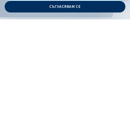
© 2026 - Българска банка за развитие
СЪГЛАСЯВАМ СЕ
Дизайн и програмиране:
ОНЛАЙН БАНКИРАНЕ
БГ
Филтри
Кандидатствай
Онлайн банкиране
Валутни курсове
Лихвен процент
По програма
НПЕЕМЖС
ЕОБД
По статус
Контакти
По дата
Низходящо
Възходящо