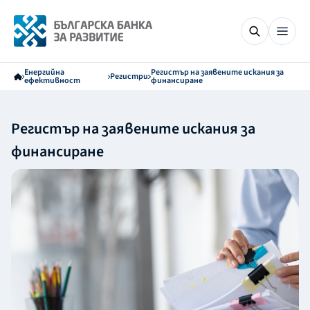
Енергийна
Регистър на заявените искания за
Регистри
ефективност
финансиране
Регистър на заявените искания за
финансиране