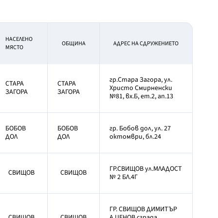
НАСЕЛЕНО
OБЩИНА
АДРЕС НА СДРУЖЕНИЕТО
МЯСТО
гр.Стара Загора, ул.
СТАРА
СТАРА
Христо Смирненски
ЗАГОРА
ЗАГОРА
№81, вх.Б, ет.2, ап.13
БОБОВ
БОБОВ
гр. Бобов дол, ул. 27
ДОЛ
ДОЛ
октомври, бл.24
ГР.СВИЩОВ ул.МЛАДОСТ
СВИЩОВ
СВИЩОВ
№ 2 БЛ.4Г
ГР. СВИЩОВ ДИМИТЪР
СВИЩОВ
СВИЩОВ
А.ЦЕНОВ сграда