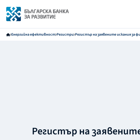
Енергийна ефективност
Регистри
Регистър на заявените искания за ф
Регистър на заявенит