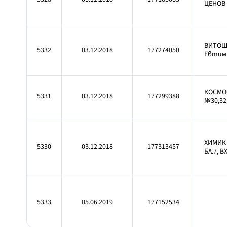
ЦЕНОВ 
ВИТОША
5332
03.12.2018
177274050
Евтими
КОСМОС
5331
03.12.2018
177299388
№30,32,
ХИМИК 
5330
03.12.2018
177313457
БЛ.7, В
5333
05.06.2019
177152534