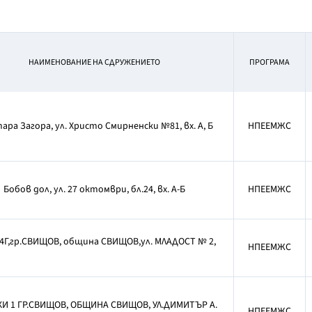
НАИМЕНОВАНИЕ НА СДРУЖЕНИЕТО
ПРОГРАМА
тара Загора, ул. Христо Смирненски №81, вх. А, Б
НПЕЕМЖС
Бобов дол, ул. 27 октомври, бл.24, вх. А-Б
НПЕЕМЖС
4Г,гр.СВИЩОВ, община СВИЩОВ,ул. МЛАДОСТ № 2,
НПЕЕМЖС
И 1 ГР.СВИЩОВ, ОБЩИНА СВИЩОВ, УЛ.ДИМИТЪР А.
НПЕЕМЖС