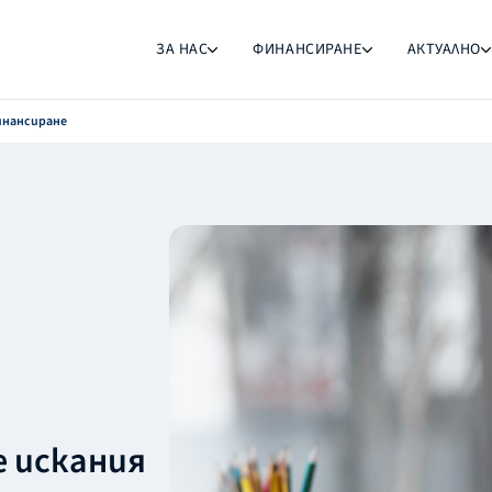
ЗА НАС
ФИНАНСИРАНЕ
АКТУАЛНО
инансиране
е искания