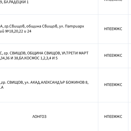
9, БЛ.РАДЕЦКИ 1
, гр.Свищов, община Свищов, ул. Патриарх
НПЕЕМЖС
й №18,20,22 и 24
, гр. СВИЩОВ, ОБЩИНА СВИЩОВ, УЛ.ТРЕТИ МАРТ
НПЕЕМЖС
34,36 И 38,БЛ.КОСМОС 1,2,3,4 И 5
,гр. СВИЩОВ, ул. АКАД.АЛЕКСАНДЪР БОЖИНОВ 8,
НПЕЕМЖС
Х.А
ЛОНГОЗ
НПЕЕМЖС