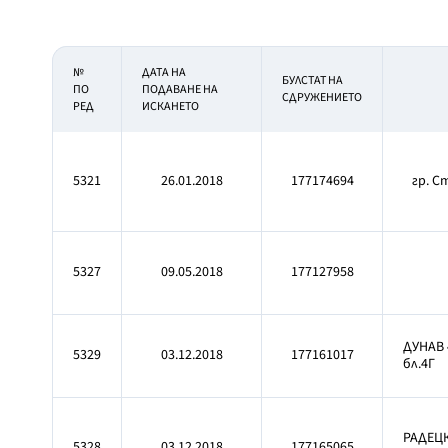
№
ДАТА НА
БУЛСТАТ НА
ПО
ПОДАВАНЕ НА
СДРУЖЕНИЕТО
РЕД
ИСКАНЕТО
5321
26.01.2018
177174694
гр. С
5327
09.05.2018
177127958
ДУНАВ 
5329
03.12.2018
177161017
бл.4Г
РАДЕЦК
5328
03.12.2018
177165065