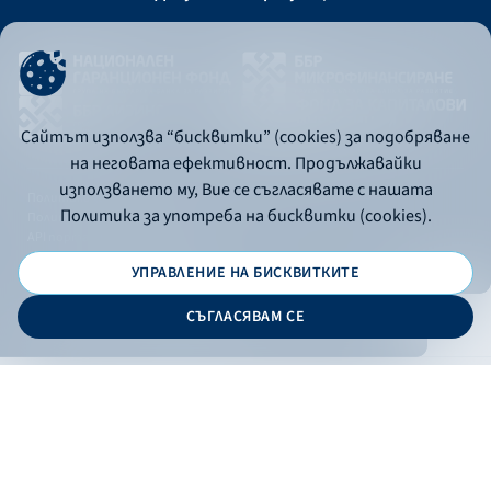
Сайтът използва “бисквитки” (cookies) за подобряване
на неговата ефективност. Продължавайки
използването му, Вие се съгласявате с нашата
Политика за употреба на бисквитки
Политика за употреба на бисквитки (cookies).
Политика за поверителност
API портал за разработчици
УПРАВЛЕНИЕ НА БИСКВИТКИТЕ
© 2026 - Българска банка за развитие
СЪГЛАСЯВАМ СЕ
Дизайн и програмиране:
ОНЛАЙН БАНКИРАНЕ
БГ
Филтри
Кандидатствай
Онлайн банкиране
Валутни курсове
Лихвен процент
По програма