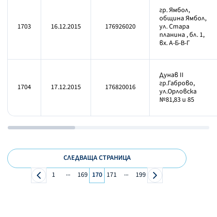
гр. Ямбол,
община Ямбол,
1703
16.12.2015
176926020
ул. Стара
планина , бл. 1,
вх. А-Б-В-Г
Дунав II
гр.Габрово,
1704
17.12.2015
176820016
ул.Орловска
№81,83 и 85
СЛЕДВАЩА СТРАНИЦА
...
...
1
169
170
171
199