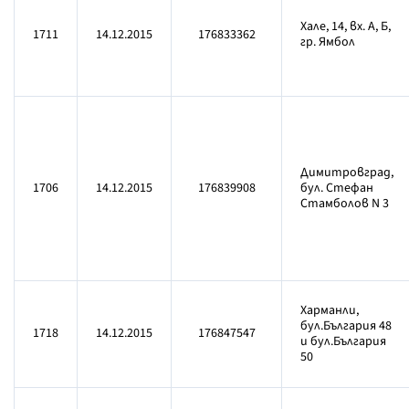
Хале, 14, вх. А, Б,
1711
14.12.2015
176833362
гр. Ямбол
Димитровград,
1706
14.12.2015
176839908
бул. Стефан
Стамболов N 3
Харманли,
бул.България 48
1718
14.12.2015
176847547
и бул.България
50