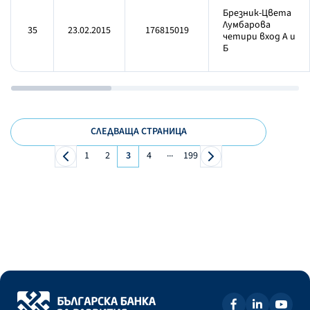
Брезник-Цвета
Лумбарова
35
23.02.2015
176815019
четири вход А и
Б
СЛЕДВАЩА СТРАНИЦА
...
1
2
3
4
199