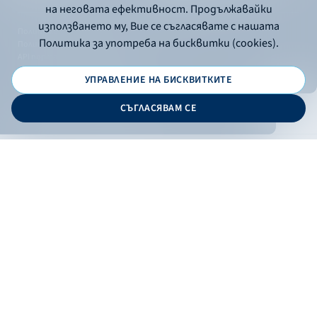
на неговата ефективност. Продължавайки
използването му, Вие се съгласявате с нашата
Политика за употреба на бисквитки
Политика за употреба на бисквитки (cookies).
Политика за поверителност
API портал за разработчици
УПРАВЛЕНИЕ НА БИСКВИТКИТЕ
© 2026 - Българска банка за развитие
СЪГЛАСЯВАМ СЕ
Дизайн и програмиране:
ОНЛАЙН БАНКИРАНЕ
БГ
Филтри
Кандидатствай
Онлайн банкиране
Валутни курсове
Лихвен процент
По програма
НПЕЕМЖС
ЕОБД
По статус