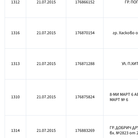
1312
21.07.2015
176866152
ГР. ПОП
1316
21.07.2015
176870154
гр. Хасково 
1313
21.07.2015
176871288
УЛ. П.ХИ
8-МИ МАРТ 6 А
1310
21.07.2015
176875824
МАРТ № 6
ГР. ДОБРИЧ ДР
1314
21.07.2015
176883269
вх. №2823 от 2