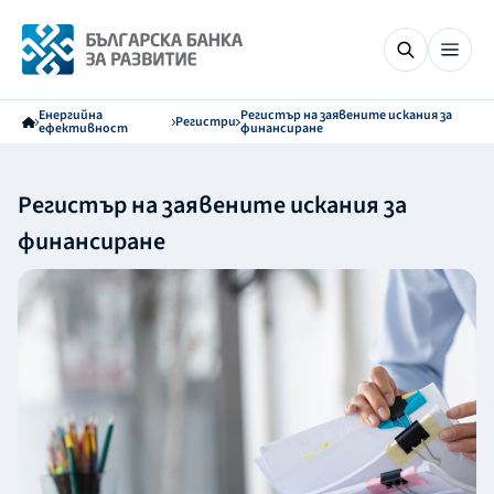
Енергийна
Регистър на заявените искания за
Регистри
ефективност
финансиране
Регистър на заявените искания за
финансиране