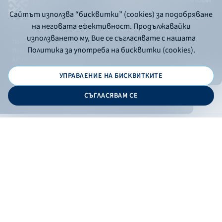
Сайтът използва “бисквитки” (cookies) за подобряване
на неговата ефективност. Продължавайки
използването му, Вие се съгласявате с нашата
Политика за употреба на бисквитки
Политика за употреба на бисквитки (cookies).
Политика за поверителност
API портал за разработчици
УПРАВЛЕНИЕ НА БИСКВИТКИТЕ
© 2026 - Българска банка за развитие
СЪГЛАСЯВАМ СЕ
Дизайн и програмиране:
ОНЛАЙН БАНКИРАНЕ
БГ
Филтри
Кандидатствай
Онлайн банкиране
Валутни курсове
Лихвен процент
По програма
НПЕЕМЖС
ЕОБД