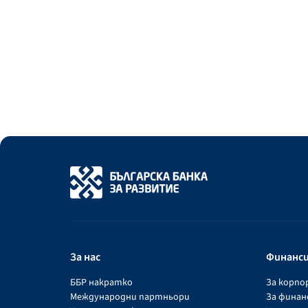
За нас
Финанс
ББР накратко
За корп
Международни партньори
За фина