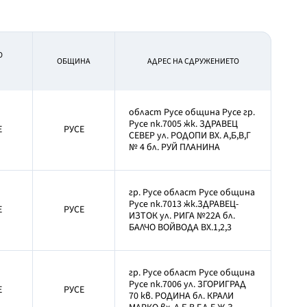
О
OБЩИНА
АДРЕС НА СДРУЖЕНИЕТО
област Русе община Русе гр.
Русе пк.7005 жк. ЗДРАВЕЦ
Е
РУСЕ
СЕВЕР ул. РОДОПИ ВХ. А,Б,В,Г
№ 4 бл. РУЙ ПЛАНИНА
гр. Русе област Русе община
Русе пк.7013 жк.ЗДРАВЕЦ-
Е
РУСЕ
ИЗТОК ул. РИГА №22А бл.
БАЛЧО ВОЙВОДА ВХ.1,2,3
гр. Русе област Русе община
Русе пк.7006 ул. ЗГОРИГРАД
Е
РУСЕ
70 кв. РОДИНА бл. КРАЛИ