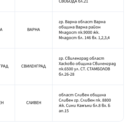
СВОБОДА бл.21
гр. Варна област Варна
община Варна район
А
ВАРНА
Младост пк.9000 жк.
Младост бл. 146 вх. 1,2,3,4
гр. Свиленград област
Хасково община Свиленград
ГРАД
СВИЛЕНГРАД
пк.6500 ул. СТ. СТАМБОЛОВ
бл.26-28
област Сливен община
Сливен гр. Сливен пк. 8800
ЕН
СЛИВЕН
жк. Сини Камъни бл.8 вх. Б
ап.15