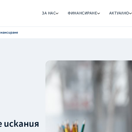
ЗА НАС
ФИНАНСИРАНЕ
АКТУАЛНО
инансиране
е искания