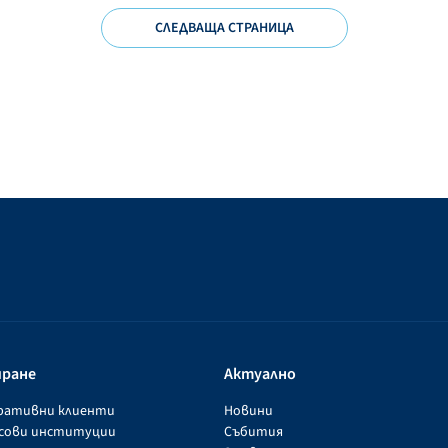
СЛЕДВАЩА СТРАНИЦА
иране
Актуално
оративни клиенти
Новини
нсови институции
Събития