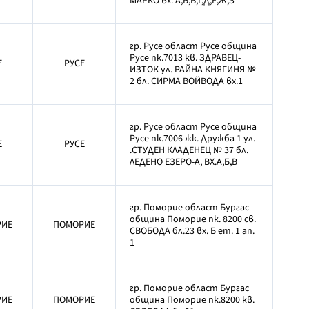
МАРКО вх. А,Б,В,Г,Д,Е,Ж,З
гр. Русе област Русе община
Русе пк.7013 кв. ЗДРАВЕЦ-
Е
РУСЕ
ИЗТОК ул. РАЙНА КНЯГИНЯ №
2 бл. СИРМА ВОЙВОДА вх.1
гр. Русе област Русе община
Русе пк.7006 жк. Дружба 1 ул.
Е
РУСЕ
.СТУДЕН КЛАДЕНЕЦ № 37 бл.
ЛЕДЕНО ЕЗЕРО-А, ВХ.А,Б,В
гр. Поморие област Бургас
община Поморие пк. 8200 св.
РИЕ
ПОМОРИЕ
СВОБОДА бл.23 вх. Б ет. 1 ап.
1
гр. Поморие област Бургас
РИЕ
ПОМОРИЕ
община Поморие пк.8200 кв.