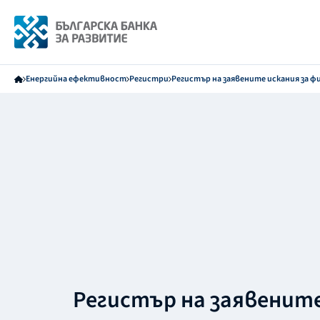
Енергийна ефективност
Регистри
Регистър на заявените искания за ф
Регистър на заявенит