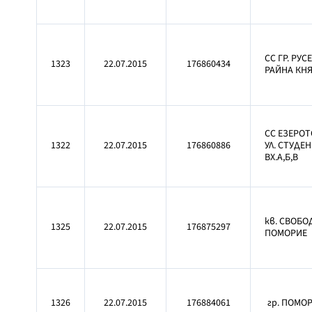
СС ГР. РУС
1323
22.07.2015
176860434
РАЙНА КНЯ
СС ЕЗЕРОТ
1322
22.07.2015
176860886
УЛ. СТУДЕН
ВХ.А,Б,В
кв. СВОБОД
1325
22.07.2015
176875297
ПОМОРИЕ
1326
22.07.2015
176884061
гр. ПОМОР