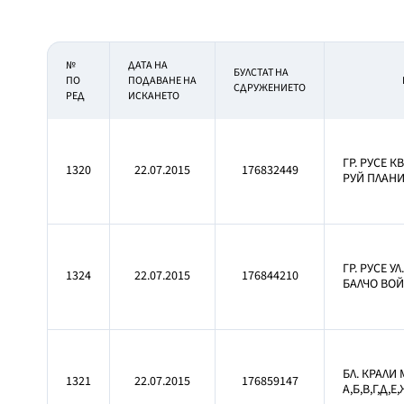
№
ДАТА НА
БУЛСТАТ НА
ПО
ПОДАВАНЕ НА
СДРУЖЕНИЕТО
РЕД
ИСКАНЕТО
ГР. РУСЕ К
1320
22.07.2015
176832449
РУЙ ПЛАНИН
ГР. РУСЕ У
1324
22.07.2015
176844210
БАЛЧО ВО
БЛ. КРАЛИ 
1321
22.07.2015
176859147
А,Б,В,Г,Д,Е