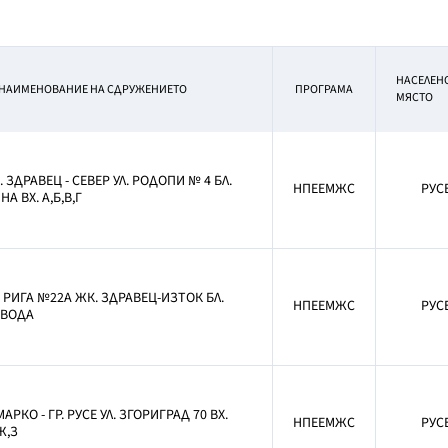
НАСЕЛЕН
НАИМЕНОВАНИЕ НА СДРУЖЕНИЕТО
ПРОГРАМА
МЯСТО
В. ЗДРАВЕЦ - СЕВЕР УЛ. РОДОПИ № 4 БЛ.
НПЕЕМЖС
РУС
А ВХ. А,Б,В,Г
Л. РИГА №22А ЖК. ЗДРАВЕЦ-ИЗТОК БЛ.
НПЕЕМЖС
РУС
ЙВОДА
МАРКО - ГР. РУСЕ УЛ. ЗГОРИГРАД 70 ВХ.
НПЕЕМЖС
РУС
,Ж,З