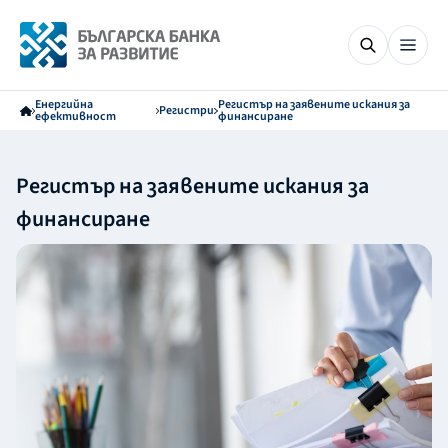
Енергийна
Регистър на заявените искания за
Регистри
ефективност
финансиране
Регистър на заявените искания за
финансиране