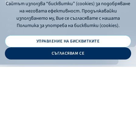
Сайтът използва “бисквитки” (cookies) за подобряване
на неговата ефективност. Продължавайки
използването му, Вие се съгласявате с нашата
Политика за употреба на бисквитки
Политика за употреба на бисквитки (cookies).
Политика за поверителност
API портал за разработчици
УПРАВЛЕНИЕ НА БИСКВИТКИТЕ
© 2026 - Българска банка за развитие
СЪГЛАСЯВАМ СЕ
Дизайн и програмиране:
ОНЛАЙН БАНКИРАНЕ
БГ
Филтри
Кандидатствай
Онлайн банкиране
Валутни курсове
Лихвен процент
По програма
НПЕЕМЖС
ЕОБД