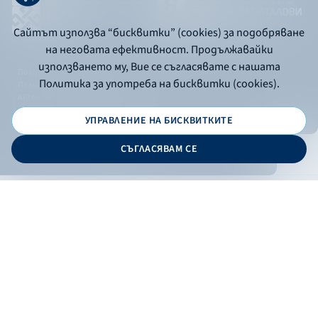
Сайтът използва “бисквитки” (cookies) за подобряване
на неговата ефективност. Продължавайки
използването му, Вие се съгласявате с нашата
Политика за употреба на бисквитки
Политика за употреба на бисквитки (cookies).
Политика за поверителност
API портал за разработчици
УПРАВЛЕНИЕ НА БИСКВИТКИТЕ
© 2026 - Българска банка за развитие
СЪГЛАСЯВАМ СЕ
Дизайн и програмиране:
ОНЛАЙН БАНКИРАНЕ
БГ
Филтри
Кандидатствай
Онлайн банкиране
Валутни курсове
Лихвен процент
По програма
НПЕЕМЖС
ЕОБД