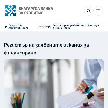
Енергийна
Регистър на заявените искания за
Регистри
ефективност
финансиране
Регистър на заявените искания за
финансиране