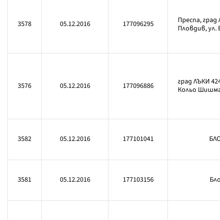
Преспа, град
3578
05.12.2016
177096295
Пловдив, ул. 
град ЛЪКИ 42
3576
05.12.2016
177096886
Кольо Шишма
3582
05.12.2016
177101041
БЛО
3581
05.12.2016
177103156
Бло