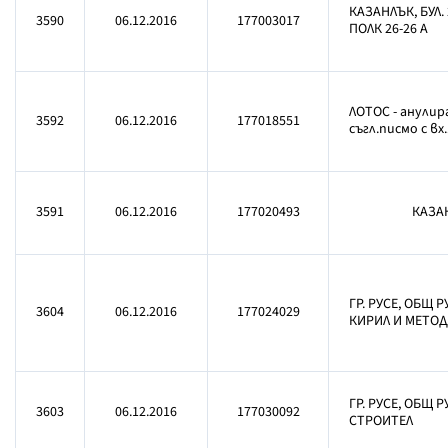
КАЗАНЛЪК, БУЛ
3590
06.12.2016
177003017
ПОЛК 26-26 А
ЛОТОС - анули
3592
06.12.2016
177018551
съгл.писмо с вх
3591
06.12.2016
177020493
КАЗА
ГР. РУСЕ, ОБЩ Р
3604
06.12.2016
177024029
КИРИЛ И МЕТОДИЙ 
ГР. РУСЕ, ОБЩ Р
3603
06.12.2016
177030092
СТРОИТЕЛ