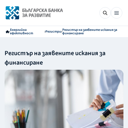
Енергийна
Регистър на заявените искания за
Регистри
ефективност
финансиране
Регистър на заявените искания за
финансиране