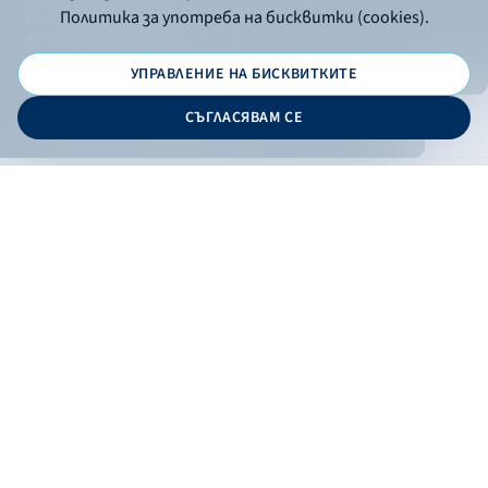
Политика за употреба на бисквитки (cookies).
Политика за поверителност
API портал за разработчици
УПРАВЛЕНИЕ НА БИСКВИТКИТЕ
© 2026 - Българска банка за развитие
СЪГЛАСЯВАМ СЕ
Дизайн и програмиране:
ОНЛАЙН БАНКИРАНЕ
БГ
Филтри
Кандидатствай
Онлайн банкиране
Валутни курсове
Лихвен процент
По програма
НПЕЕМЖС
ЕОБД
По статус
Контакти
По дата