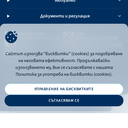
Актуално
Документи и регулация
Сайтът използва “бисквитки” (cookies) за подобряване
на неговата ефективност. Продължавайки
използването му, Вие се съгласявате с нашата
Политика за употреба на бисквитки
Политика за употреба на бисквитки (cookies).
Политика за поверителност
API портал за разработчици
УПРАВЛЕНИЕ НА БИСКВИТКИТЕ
© 2026 - Българска банка за развитие
СЪГЛАСЯВАМ СЕ
Дизайн и програмиране:
ОНЛАЙН БАНКИРАНЕ
БГ
Филтри