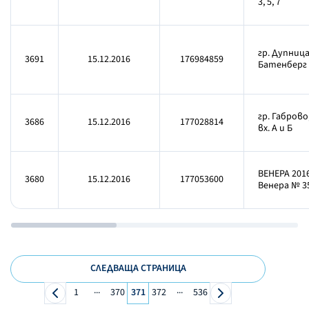
3, 5, 7
гр. Дупница
3691
15.12.2016
176984859
Батенберг 
гр. Габрово
3686
15.12.2016
177028814
вх. А и Б
ВЕНЕРА 2016
3680
15.12.2016
177053600
Венера № 35
СЛЕДВАЩА СТРАНИЦА
...
...
1
370
371
372
536