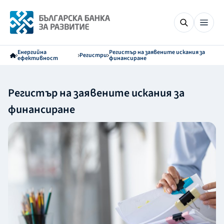
Енергийна
Регистър на заявените искания за
Регистри
ефективност
финансиране
Регистър на заявените искания за
финансиране