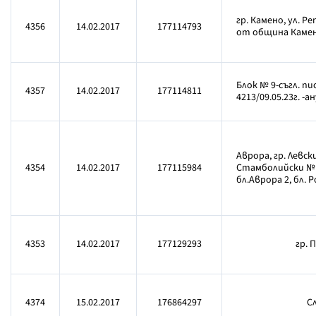
гр. Камено, ул. Ре
4356
14.02.2017
177114793
от община Камено 
Блок № 9-съгл. п
4357
14.02.2017
177114811
4213/09.05.23г. -
Аврора, гр. Левск
4354
14.02.2017
177115984
Стамболийски № 75
бл.Аврора 2, бл. 
4353
14.02.2017
177129293
гр. 
4374
15.02.2017
176864297
Сл