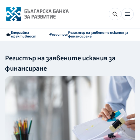
Енергийна
Регистър на заявените искания за
Регистри
ефективност
финансиране
Регистър на заявените искания за
финансиране