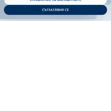
© 2026 - Българска банка за развитие
СЪГЛАСЯВАМ СЕ
Дизайн и програмиране:
ОНЛАЙН БАНКИРАНЕ
БГ
Филтри
Кандидатствай
Онлайн банкиране
Валутни курсове
Лихвен процент
По програма
НПЕЕМЖС
ЕОБД
По статус
Контакти
По дата
Низходящо
Възходящо