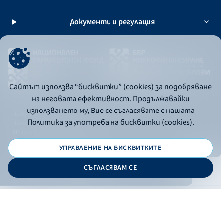
Документи и регулация
Сайтът използва “бисквитки” (cookies) за подобряване
на неговата ефективност. Продължавайки
използването му, Вие се съгласявате с нашата
Политика за употреба на бисквитки
Политика за употреба на бисквитки (cookies).
Политика за поверителност
API портал за разработчици
УПРАВЛЕНИЕ НА БИСКВИТКИТЕ
© 2026 - Българска банка за развитие
СЪГЛАСЯВАМ СЕ
Дизайн и програмиране:
ОНЛАЙН БАНКИРАНЕ
БГ
Кандидатствай
Онлайн банкиране
Валутни курсове
Лихвен процент