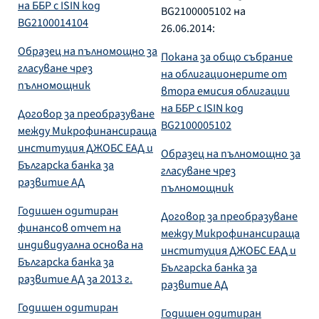
на ББР с ISIN код
BG2100005102 на
BG2100014104
26.06.2014:
Образец на пълномощно за
Покана за общо събрание
гласуване чрез
на облигационерите от
пълномощник
втора емисия облигации
на ББР с ISIN код
Договор за преобразуване
BG2100005102
между Микрофинансираща
институция ДЖОБС ЕАД и
Образец на пълномощно за
Българска банка за
гласуване чрез
развитие АД
пълномощник
Годишен одитиран
Договор за преобразуване
финансов отчет на
между Микрофинансираща
индивидуална основа на
институция ДЖОБС ЕАД и
Българска банка за
Българска банка за
развитие АД за 2013 г.
развитие АД
Годишен одитиран
Годишен одитиран