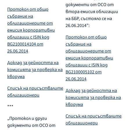
документи от ОСО от
Протокол от общо
втора емисия облигации
събрание на
на ББР, състояло се на
облигационерите от
26.06.2014”:
емисия корпоративни
облигации с ISIN код
Протокол от общо
BG2100014104 от
събрание на
26.06.2014
облигационерите от
емисия корпоративни
Доклад за дейността на
облигации с ISIN код
комисията за проверка на
BG2100005102 от
кворума
26.06.2014
Списък на присъствалите
Доклад за дейността на
облигационери
комисията за проверка на
кворума
***
Списък на присъствалите
„Протокол и други
облигационери
документи от ОСО от