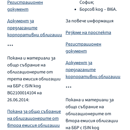
Регистрационен
София;
документ
Борсов код – BI6А.
Документ за
За повече информация
предлаганите
Резюме на проспекта
корпоративни облигации
Регистрационен
***
документ
Покана и материали за
Документ за
общо събрание на
предлаганите
облигационерите от
корпоративни облигации
трета емисия облигации
на ББР с ISIN код
***
BG2100014104 на
26.06.2014:
Покана и материали за
общо събрание на
Покана за общо събрание
облигационерите от
на облигационерите от
втора емисия облигации
втора емисия облигации
на ББР с ISIN код