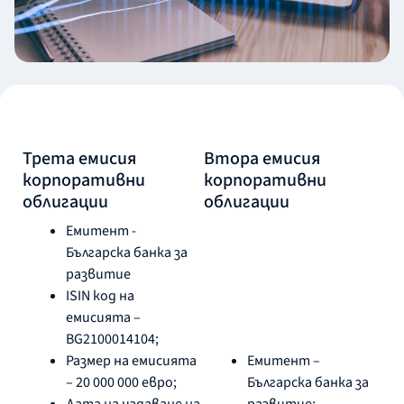
Трета емисия
Втора емисия
корпоративни
корпоративни
облигации
облигации
Емитент -
Българска банка за
развитие
ISIN код на
емисията –
BG2100014104;
Размер на емисията
Емитент –
– 20 000 000 евро;
Българска банка за
Дата на издаване на
развитие;