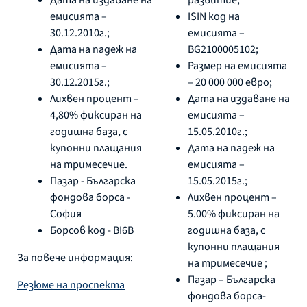
емисията –
ISIN код на
30.12.2010г.;
емисията –
Дата на падеж на
BG2100005102;
емисията –
Размер на емисията
30.12.2015г.;
– 20 000 000 евро;
Лихвен процент –
Дата на издаване на
4,80% фиксиран на
емисията –
годишна база, с
15.05.2010г.;
купонни плащания
Дата на падеж на
на тримесечие.
емисията –
Пазар - Българска
15.05.2015г.;
фондова борса -
Лихвен процент –
София
5.00% фиксиран на
Борсов код - BI6B
годишна база, с
купонни плащания
За повече информация:
на тримесечие ;
Пазар – Българска
Резюме на проспекта
фондова борса-