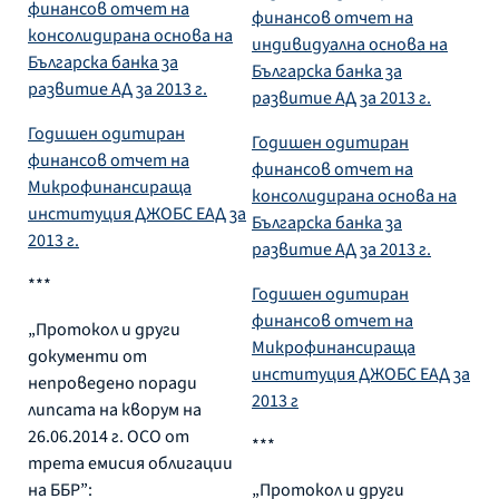
финансов отчет на
финансов отчет на
консолидирана основа на
индивидуална основа на
Българска банка за
Българска банка за
развитие АД за 2013 г.
развитие АД за 2013 г.
Годишен одитиран
Годишен одитиран
финансов отчет на
финансов отчет на
Микрофинансираща
консолидирана основа на
институция ДЖОБС ЕАД за
Българска банка за
2013 г.
развитие АД за 2013 г.
***
Годишен одитиран
финансов отчет на
„Протокол и други
Микрофинансираща
документи от
институция ДЖОБС ЕАД за
непроведено поради
2013 г
липсата на кворум на
26.06.2014 г. ОСО от
***
трета емисия облигации
на ББР”:
„Протокол и други