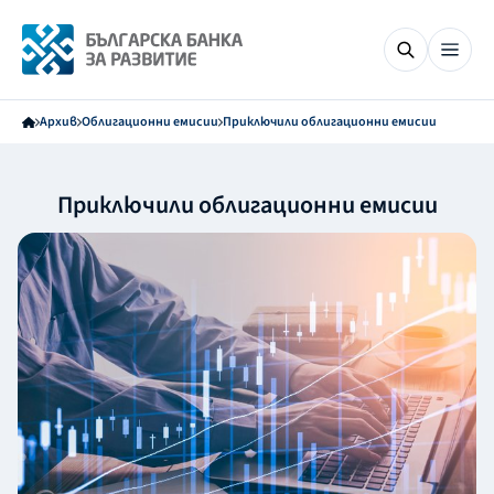
Архив
Облигационни емисии
Приключили облигационни емисии
Приключили облигационни емисии